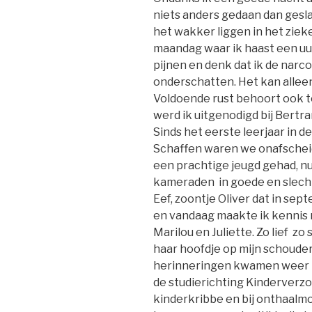
niets anders gedaan dan gesl
het wakker liggen in het ziek
maandag waar ik haast een uur
pijnen en denk dat ik de narc
onderschatten. Het kan alle
Voldoende rust behoort ook t
werd ik uitgenodigd bij Bertra
Sinds het eerste leerjaar in d
Schaffen waren we onafschei
een prachtige jeugd gehad, nu
kameraden in goede en slecht
Eef, zoontje Oliver dat in se
en vandaag maakte ik kennis 
Marilou en Juliette. Zo lief zo 
haar hoofdje op mijn schouder
herinneringen kwamen weer na
de studierichting Kinderverzo
kinderkribbe en bij onthaalm