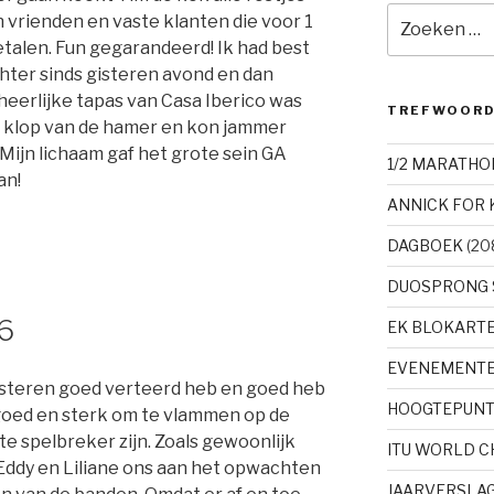
Zoeken
n vrienden en vaste klanten die voor 1
naar:
talen. Fun gegarandeerd! Ik had best
uchter sinds gisteren avond en dan
erlijke tapas van Casa Iberico was
TREFWOOR
de klop van de hamer en kon jammer
 Mijn lichaam gaf het grote sein GA
1/2 MARATHO
an!
ANNICK FOR 
DAGBOEK
(20
DUOSPRONG 
16
EK BLOKART
EVENEMENT
 gisteren goed verteerd heb en goed heb
HOOGTEPUN
goed en sterk om te vlammen op de
e spelbreker zijn. Zoals gewoonlijk
ITU WORLD 
Eddy en Liliane ons aan het opwachten
JAARVERSLA