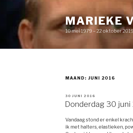
Naar
de
MARIEKE 
inhoud
springen
10 mei 1979 – 22 oktober 201
MAAND: JUNI 2016
GEPLAATST
30 JUNI 2016
OP
Donderdag 30 juni
Vandaag stond er enkel krach
ik met halters, elastieken, p