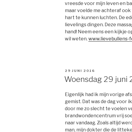
vreesde voor mijn leven en bar
maar voelde me achteraf ook 
hart te kunnen luchten. De e
lievelings dingen. Deze massa
hand! Neem eens een kijkje o
wil weten.
www.lievebullens-
GEPLAATST
29 JUNI 2016
OP
Woensdag 29 juni 
Eigenlijk had ik mijn vorige
gemist. Dat was de dag voor 
door me zo slecht te voelen ve
brandwondencentrum vrij soe
naar vandaag. Zoals altijd wer
man, mijn dokter die de litte