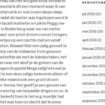
reau van het wit/geel kruis verwacht
BERICHTEN
Meestal is dit een moment waar ik van
tal val ik er ook in een diepe slaap
juli 2016
(20)
 nadat de baxter was ingelopen werd ik
juni 2016
(17)
portacath katheter en pikte Peggy me
 in Bolderberg waar we van meter
mei 2016
(39)
ebaut een privé droom concert kregen.
april 2016
(2)
eetjes op een zachte mat en vanaf
eten. Waaaw! Wat een zalig gevoel! Je
februari 2016
(
eklop van de indiaanse trom gewoon
etzelfde als met de klankschalen, het
januari 2016
(9
n was net alsof je de golven van de
december 201
egen druppels! Mega zalig! Iets wat je
Je kan deze zalige belevenis alleen of
november 201
s elke maand ook een groot droom
oktober 2015
(
r thema. Het geeft je een gevoel van
erwering van bepaalde dingen en zo. Ik
september 20
eleefd toen ik het erg moeilijk had
augustus 201
Het was toen zo slecht dat ik soms