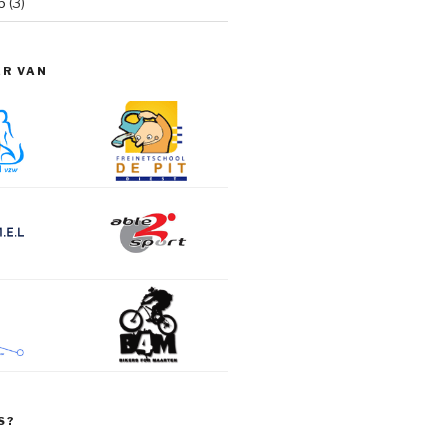
6
(3)
ER VAN
S?