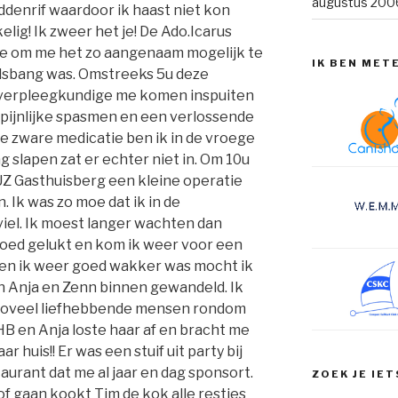
augustus 200
denrif waardoor ik haast niet kon
ig! Ik zweer het je! De Ado.Icarus
jke om me het zo aangenaam mogelijk te
IK BEN MET
dsbang was. Omstreeks 5u deze
s verpleegkundige me komen inspuiten
pijnlijke spasmen en een verlossende
ze zware medicatie ben ik in de vroege
g slapen zat er echter niet in. Om 10u
UZ Gasthuisberg een kleine operatie
. Ik was zo moe dat ik in de
viel. Ik moest langer wachten dan
goed gelukt en kom ik weer voor een
Toen ik weer goed wakker was mocht ik
 Anja en Zenn binnen gewandeld. Ik
 zoveel liefhebbende mensen rondom
HB en Anja loste haar af en bracht me
ar huis!! Er was een stuif uit party bij
aurant dat me al jaar en dag sponsort.
ZOEK JE IET
of gaan kookt Tim de kok alle restjes