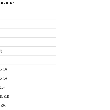
ARCHIEF
2)
)
5
(9)
5
(5)
15)
15
(11)
5
(20)