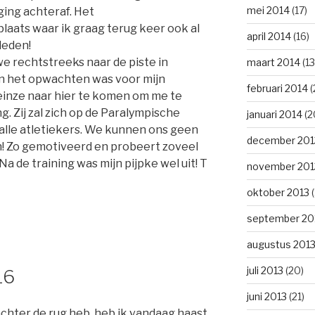
mei 2014
(17)
ging achteraf. Het
aats waar ik graag terug keer ook al
april 2014
(16)
eleden!
we rechtstreeks naar de piste in
maart 2014
(13
an het opwachten was voor mijn
februari 2014
(
 Deinze naar hier te komen om me te
g. Zij zal zich op de Paralympische
januari 2014
(2
alle atletiekers. We kunnen ons geen
december 201
! Zo gemotiveerd en probeert zoveel
Na de training was mijn pijpke wel uit! T
november 201
oktober 2013
(
september 20
augustus 201
juli 2013
(20)
16
juni 2013
(21)
chter de rug heb, heb ik vandaag haast