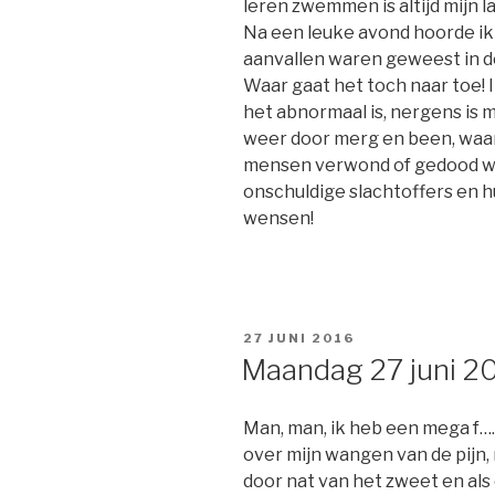
leren zwemmen is altijd mijn 
Na een leuke avond hoorde ik 
aanvallen waren geweest in d
Waar gaat het toch naar toe! I
het abnormaal is, nergens is 
weer door merg en been, waa
mensen verwond of gedood word
onschuldige slachtoffers en h
wensen!
GEPLAATST
27 JUNI 2016
OP
Maandag 27 juni 2
Man, man, ik heb een mega f….
over mijn wangen van de pijn,
door nat van het zweet en als