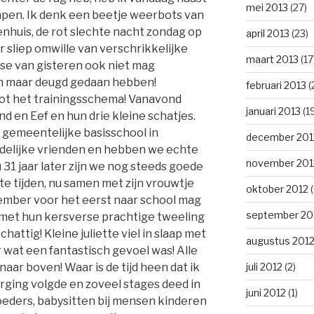
mei 2013
(27)
apen. Ik denk een beetje weerbots van
enhuis, de rot slechte nacht zondag op
april 2013
(23)
 sliep omwille van verschrikkelijke
maart 2013
(17
ose van gisteren ook niet mag
en maar deugd gedaan hebben!
februari 2013
(
ot het trainingsschema! Vanavond
januari 2013
(1
nd en Eef en hun drie kleine schatjes.
e gemeentelijke basisschool in
december 201
delijke vrienden en hebben we echte
november 201
 31 jaar later zijn we nog steeds goede
e tijden, nu samen met zijn vrouwtje
oktober 2012
(
ptember voor het eerst naar school mag
september 20
met hun kersverse prachtige tweeling
schattig! Kleine juliette viel in slaap met
augustus 201
 wat een fantastisch gevoel was! Alle
juli 2012
(2)
ar boven! Waar is de tijd heen dat ik
rging volgde en zoveel stages deed in
juni 2012
(1)
oeders, babysitten bij mensen kinderen