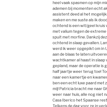
heel vaak spasmen op mijn mid
ademen bij momenten echt akel
assistent deed al het mogeli
maken en me suste als ik doo
ochtend is een wit/geel krui
met valium tegen de extreme 
spuit met morfine. Dankzij de
ochtend in slaap gevallen. Lan
werd ik weer opgepikt om in 
aan de blaas te laten uitvoeren
wachtkamer al haast in slaap 
gepland, maar de operatie is 
half jaartje weer terug toe! 
naar een kamertje en kwamen
ben een echt luxe paard met
mij! Patricia bracht me naar G
weer naar huis, alle nog niet na
Casa Iberico het Spaanse rest
Telkens de dag voor ze in verl