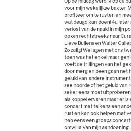
Op de middag werd ik op de bu
voor mijn wekelijkse baxter. 
profiteer om te rusten en mees
wat deugd kan doen! 4u later
verlost van de naald in mijn 
op om rechtstreeks naar Cura
Lieve Bullens en Walter Call
Zo zalig! We lagen met ons tw
toen was het enkel maar geni
voelt de trillingen van het g
door merg en been gaan net h
geluid van andere instrumente
zee hoorde of het geluid van r
zeker eens moet uitproberen! 
als koppel ervaren maar er i
concert met telkens een ande
rust en kan ook helpen met v
heb eens een groeps concert b
omwille Van mijn aandoening. 