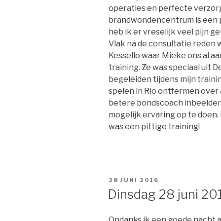
operaties en perfecte verzor
brandwondencentrum is een pl
heb ik er vreselijk veel pijn g
Vlak na de consultatie reden 
Kessello waar Mieke ons al a
training. Ze was speciaal uit
begeleiden tijdens mijn trainin
spelen in Rio ontfermen over 
betere bondscoach inbeelden
mogelijk ervaring op te doen. 
was een pittige training!
GEPLAATST
28 JUNI 2016
OP
Dinsdag 28 juni 20
Ondanks ik een goede nacht a