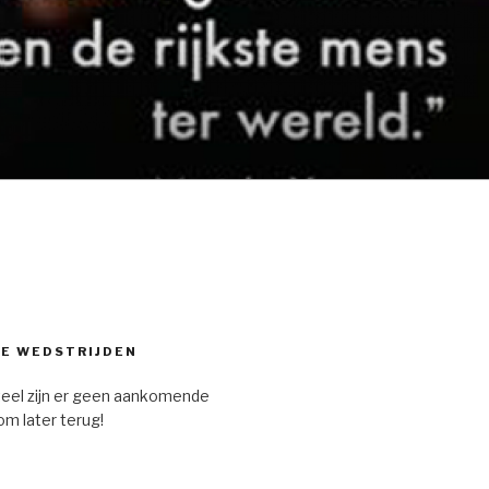
E WEDSTRIJDEN
eel zijn er geen aankomende
om later terug!