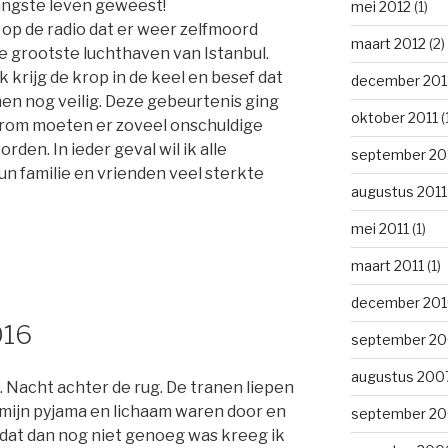
langste leven geweest!
mei 2012
(1)
op de radio dat er weer zelfmoord
maart 2012
(2)
e grootste luchthaven van Istanbul.
k krijg de krop in de keel en besef dat
december 201
men nog veilig. Deze gebeurtenis ging
oktober 2011
(
rom moeten er zoveel onschuldige
en. In ieder geval wil ik alle
september 20
un familie en vrienden veel sterkte
augustus 2011
mei 2011
(1)
maart 2011
(1)
december 20
016
september 2
augustus 200
. Nacht achter de rug. De tranen liepen
 mijn pyjama en lichaam waren door en
september 2
 dat dan nog niet genoeg was kreeg ik