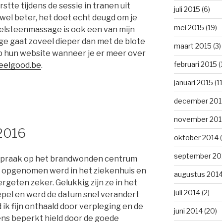
stte tijdens de sessie in tranen uit
juli 2015
(6)
wel beter, het doet echt deugd om je
mei 2015
(19)
delsteenmassage is ook een van mijn
ge gaat zoveel dieper dan met de blote
maart 2015
(3)
p hun website wanneer je er meer over
februari 2015
(
feelgood.be
.
januari 2015
(11
december 201
november 201
2016
oktober 2014
(
september 20
 afspraak op het brandwonden centrum
ik opgenomen werd in het ziekenhuis en
augustus 201
rgeten zeker. Gelukkig zijn ze in het
juli 2014
(2)
pel en werd de datum snel verandert
d ik fijn onthaald door verpleging en de
juni 2014
(20)
kens beperkt hield door de goede