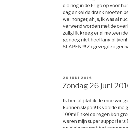
die nog in de Frigo op voor hu
dag enkel de drank moeten be
wel honger, ah ja, ik was al n
verwend worden met de overhe
zalig! Ik kreeg er al meteen 
genoeg niet heel lang blijven!
SLAPEN!!!!! Zo gezegd zo geda
GEPLAATST
26 JUNI 2016
OP
Zondag 26 juni 20
Ik ben blij dat ik de race van
kunnen slapen! Ik voelde me 
100m! Enkel de regen kon grot
waren mijn super supporters 