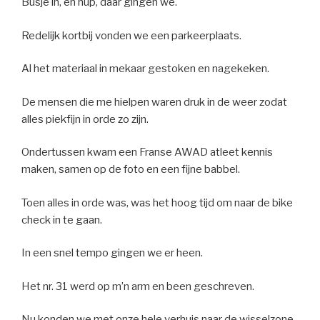
Busje in, en hup, daar gingen we.
Redelijk kortbij vonden we een parkeerplaats.
Al het materiaal in mekaar gestoken en nagekeken.
De mensen die me hielpen waren druk in de weer zodat
alles piekfijn in orde zo zijn.
Ondertussen kwam een Franse AWAD atleet kennis
maken, samen op de foto en een fijne babbel.
Toen alles in orde was, was het hoog tijd om naar de bike
check in te gaan.
In een snel tempo gingen we er heen.
Het nr. 31 werd op m’n arm en been geschreven.
Nu konden we met onze hele verhuis naar de wisselzone