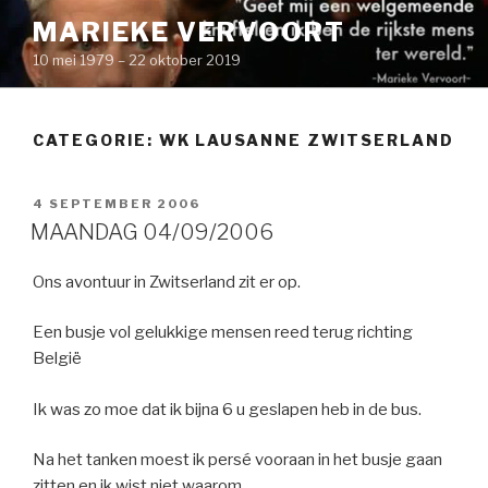
Naar
MARIEKE VERVOORT
de
10 mei 1979 – 22 oktober 2019
inhoud
springen
CATEGORIE: WK LAUSANNE ZWITSERLAND
GEPLAATST
4 SEPTEMBER 2006
OP
MAANDAG 04/09/2006
Ons avontuur in Zwitserland zit er op.
Een busje vol gelukkige mensen reed terug richting
België
Ik was zo moe dat ik bijna 6 u geslapen heb in de bus.
Na het tanken moest ik persé vooraan in het busje gaan
zitten en ik wist niet waarom.