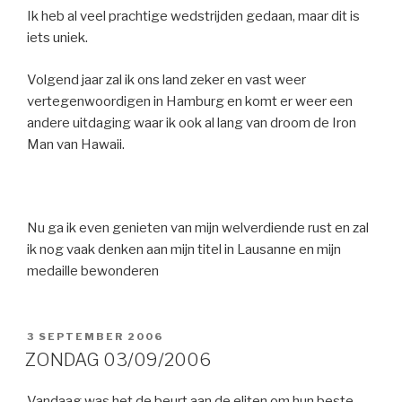
Ik heb al veel prachtige wedstrijden gedaan, maar dit is
iets uniek.
Volgend jaar zal ik ons land zeker en vast weer
vertegenwoordigen in Hamburg en komt er weer een
andere uitdaging waar ik ook al lang van droom de Iron
Man van Hawaii.
Nu ga ik even genieten van mijn welverdiende rust en zal
ik nog vaak denken aan mijn titel in Lausanne en mijn
medaille bewonderen
GEPLAATST
3 SEPTEMBER 2006
OP
ZONDAG 03/09/2006
Vandaag was het de beurt aan de eliten om hun beste