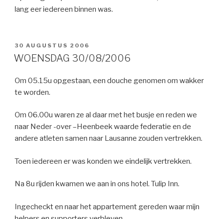
lang eer iedereen binnen was.
GEPLAATST
30 AUGUSTUS 2006
OP
WOENSDAG 30/08/2006
Om 05.15u opgestaan, een douche genomen om wakker
te worden.
Om 06.00u waren ze al daar met het busje en reden we
naar Neder -over –Heenbeek waarde federatie en de
andere atleten samen naar Lausanne zouden vertrekken.
Toen iedereen er was konden we eindelijk vertrekken.
Na 8u rijden kwamen we aan in ons hotel. Tulip Inn.
Ingecheckt en naar het appartement gereden waar mijn
helpers en supporters verbleven.