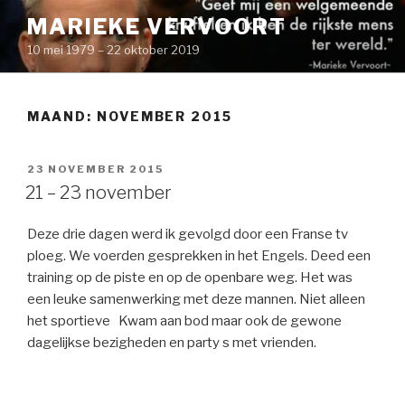
Naar
MARIEKE VERVOORT
de
10 mei 1979 – 22 oktober 2019
inhoud
springen
MAAND: NOVEMBER 2015
GEPLAATST
23 NOVEMBER 2015
OP
21 – 23 november
Deze drie dagen werd ik gevolgd door een Franse tv
ploeg. We voerden gesprekken in het Engels. Deed een
training op de piste en op de openbare weg. Het was
een leuke samenwerking met deze mannen. Niet alleen
het sportieve Kwam aan bod maar ook de gewone
dagelijkse bezigheden en party s met vrienden.