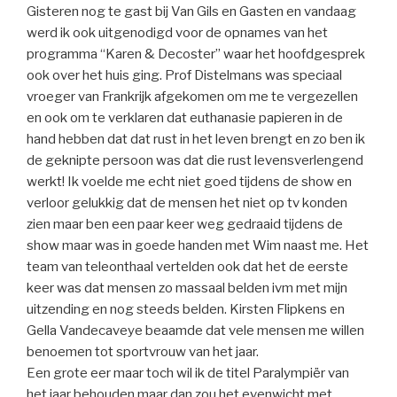
Gisteren nog te gast bij Van Gils en Gasten en vandaag
werd ik ook uitgenodigd voor de opnames van het
programma “Karen & Decoster” waar het hoofdgesprek
ook over het huis ging. Prof Distelmans was speciaal
vroeger van Frankrijk afgekomen om me te vergezellen
en ook om te verklaren dat euthanasie papieren in de
hand hebben dat dat rust in het leven brengt en zo ben ik
de geknipte persoon was dat die rust levensverlengend
werkt! Ik voelde me echt niet goed tijdens de show en
verloor gelukkig dat de mensen het niet op tv konden
zien maar ben een paar keer weg gedraaid tijdens de
show maar was in goede handen met Wim naast me. Het
team van teleonthaal vertelden ook dat het de eerste
keer was dat mensen zo massaal belden ivm met mijn
uitzending en nog steeds belden. Kirsten Flipkens en
Gella Vandecaveye beaamde dat vele mensen me willen
benoemen tot sportvrouw van het jaar.
Een grote eer maar toch wil ik de titel Paralympiër van
het jaar behouden maar dan zou het evenwicht met