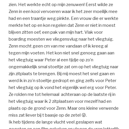
zien. Het werkte echt op mijn zenuwen! Eerst wilde ze
Zenn in een kooi vervoeren waar ik het zeer moeilijk mee
had en een traantje weg pinkte. Een vrouw die er werkte
merkte het op en kon regelen dat Zenn er niet in moest
blijven zitten oef, een pak van mijn hart. Vlak voor
boarding moesten we vliegensvlug naar het vliegtuig.
Zenn mocht geen cm van me vandaan of ik kreeg al
tegen mijn voeten. Het kon niet snel genoeg gaan aan
het vliegtuig waar Peter al een tijdje op zo’n
ongemakkelijk smal stoeltje zat om op het vliegtuig naar
zijn zitplaats te brengen. Bij mij moest het snel gaan en
werd ik in zo’n stoeltje gedropt en ging zelfs voor Peter
het vliegtuig op ik vond het eigenlijk wel erg voor Peter.
Ze rolden me tot helemaal achteraan op de laatste rij in
het vliegtuig waar ik 2 zitplaatsen voor mezelf had en
plaats op de grond voor Zenn. Maar ons kleine verwende
miss zat liever bij t baasje op de zetel 😜.
Ik heb tijdens de lange vlucht veel geslapen wat
gegeten en een film gekeken en vlogen de uren letterlijk