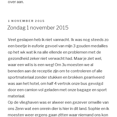
over aan.
GEPLAATST
1 NOVEMBER 2015
OP
Zondag 1 november 2015
Veel geslapen heb ik niet vannacht. Ik was nog steeds zo
een beetje in euforie gevoel van mijn 3 gouden medailles
op het wk wat ik na alle ellende en problemen met de
gezondheid zeker niet verwacht had. Maar je ziet wel,
waar een wil is is een weg! Om 3u moesten we al
beneden aan de receptie zijn om te controleren of alle
sportmateriaal zonder stukken en brokken gearriveerd
was aan het hotel, om half 4 vertrok onze bus gevolgd
door een camion vol geladen met onze bagage en sport
materiaal.
Op de vlieghaven was er alweer een gezever omwille van
ons Zenn wat een onrein dier is hier in dit land. Sophie en ik
moesten weer ergens gaan zitten waar niemand ons kon