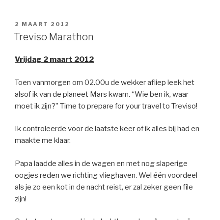
GEPLAATST
2 MAART 2012
OP
Treviso Marathon
Vrijdag 2 maart 2012
Toen vanmorgen om 02.00u de wekker afliep leek het
alsof ik van de planeet Mars kwam. “Wie ben ik, waar
moet ik zijn?” Time to prepare for your travel to Treviso!
Ik controleerde voor de laatste keer of ik alles bij had en
maakte me klaar.
Papa laadde alles in de wagen en met nog slaperige
oogjes reden we richting vlieghaven. Wel één voordeel
als je zo een kot in de nacht reist, er zal zeker geen file
zijn!