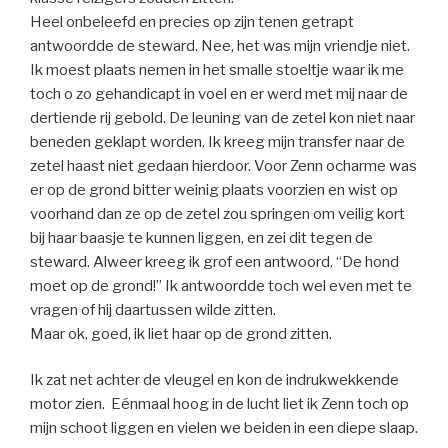
Heel onbeleefd en precies op zijn tenen getrapt
antwoordde de steward. Nee, het was mijn vriendje niet.
Ik moest plaats nemen in het smalle stoeltje waar ik me
toch o zo gehandicapt in voel en er werd met mij naar de
dertiende rij gebold. De leuning van de zetel kon niet naar
beneden geklapt worden. Ik kreeg mijn transfer naar de
zetel haast niet gedaan hierdoor. Voor Zenn ocharme was
er op de grond bitter weinig plaats voorzien en wist op
voorhand dan ze op de zetel zou springen om veilig kort
bij haar baasje te kunnen liggen, en zei dit tegen de
steward. Alweer kreeg ik grof een antwoord. “De hond
moet op de grond!” Ik antwoordde toch wel even met te
vragen of hij daartussen wilde zitten.
Maar ok, goed, ik liet haar op de grond zitten.
Ik zat net achter de vleugel en kon de indrukwekkende
motor zien. Eénmaal hoog in de lucht liet ik Zenn toch op
mijn schoot liggen en vielen we beiden in een diepe slaap.