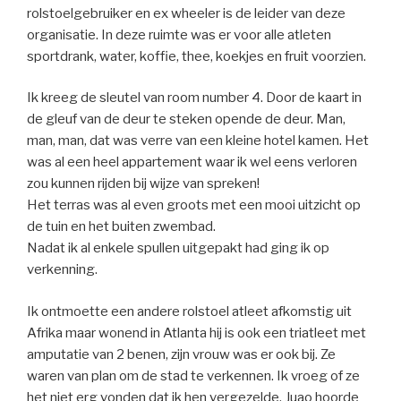
rolstoelgebruiker en ex wheeler is de leider van deze
organisatie. In deze ruimte was er voor alle atleten
sportdrank, water, koffie, thee, koekjes en fruit voorzien.
Ik kreeg de sleutel van room number 4. Door de kaart in
de gleuf van de deur te steken opende de deur. Man,
man, man, dat was verre van een kleine hotel kamen. Het
was al een heel appartement waar ik wel eens verloren
zou kunnen rijden bij wijze van spreken!
Het terras was al even groots met een mooi uitzicht op
de tuin en het buiten zwembad.
Nadat ik al enkele spullen uitgepakt had ging ik op
verkenning.
Ik ontmoette een andere rolstoel atleet afkomstig uit
Afrika maar wonend in Atlanta hij is ook een triatleet met
amputatie van 2 benen, zijn vrouw was er ook bij. Ze
waren van plan om de stad te verkennen. Ik vroeg of ze
het niet erg vonden dat ik hen vergezelde. Juao hoorde