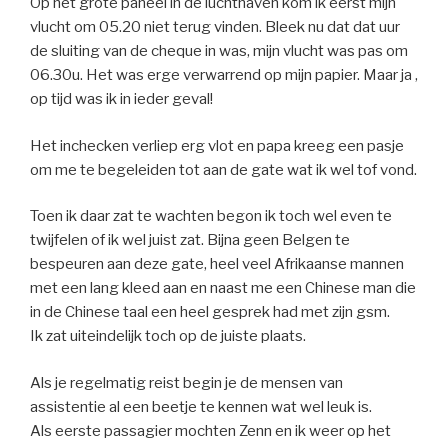
Op het grote paneel in de luchthaven kom ik eerst mijn
vlucht om 05.20 niet terug vinden. Bleek nu dat dat uur
de sluiting van de cheque in was, mijn vlucht was pas om
06.30u. Het was erge verwarrend op mijn papier. Maar ja ,
op tijd was ik in ieder geval!
Het inchecken verliep erg vlot en papa kreeg een pasje
om me te begeleiden tot aan de gate wat ik wel tof vond.
Toen ik daar zat te wachten begon ik toch wel even te
twijfelen of ik wel juist zat. Bijna geen Belgen te
bespeuren aan deze gate, heel veel Afrikaanse mannen
met een lang kleed aan en naast me een Chinese man die
in de Chinese taal een heel gesprek had met zijn gsm.
Ik zat uiteindelijk toch op de juiste plaats.
Als je regelmatig reist begin je de mensen van
assistentie al een beetje te kennen wat wel leuk is.
Als eerste passagier mochten Zenn en ik weer op het