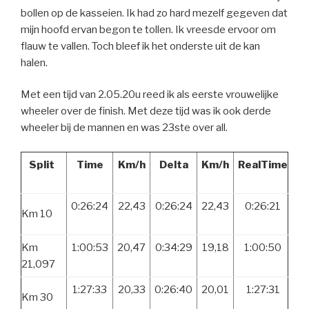
bollen op de kasseien. Ik had zo hard mezelf gegeven dat
mijn hoofd ervan begon te tollen. Ik vreesde ervoor om
flauw te vallen. Toch bleef ik het onderste uit de kan
halen.
Met een tijd van 2.05.20u reed ik als eerste vrouwelijke
wheeler over de finish. Met deze tijd was ik ook derde
wheeler bij de mannen en was 23ste over all.
Split
Time
Km/h
Delta
Km/h
RealTime
0:26:24
22,43
0:26:24
22,43
0:26:21
Km 10
Km
1:00:53
20,47
0:34:29
19,18
1:00:50
21,097
1:27:33
20,33
0:26:40
20,01
1:27:31
Km 30