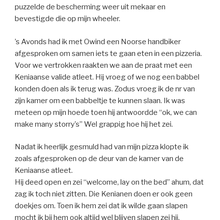
puzzelde de bescherming weer uit mekaar en
bevestigde die op mijn wheeler.
’s Avonds had ik met Owind een Noorse handbiker
afgesproken om samen iets te gaan eten in een pizzeria.
Voor we vertrokken raakten we aan de praat met een
Keniaanse valide atleet. Hij vroeg of we nog een babbel
konden doen als ik terug was. Zodus vroeg ik de nr van
zijn kamer om een babbeltje te kunnen slaan. Ik was
meteen op mijn hoede toen hij antwoordde “ok, we can
make many storry’s” Wel grappig hoe hij het zei.
Nadat ik heerlijk gesmuld had van mijn pizza klopte ik
zoals afgesproken op de deur van de kamer van de
Keniaanse atleet.
Hij deed open en zei “welcome, lay on the bed” ahum, dat
zag ik toch niet zitten. Die Kenianen doen er ook geen
doekjes om. Toen ik hem zei dat ik wilde gaan slapen
mocht ik bij hem ook altijd wel blijven slapen zei hij.