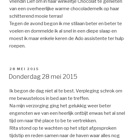
vriendin Lief om in haar winkeltje Chocolat te genieten
van een overheerlijke warme chocolademelk op haar
schitterend mooie terras!
Tegen de avond begon ik me stilaan beter en beter te
voelen en dommelde ik al snel in een diepe slaap en
moest ik maar enkele keren de Ado assistente ter hulp
roepen.
GEPLAATST
28 MEI 2015
OP
Donderdag 28 mei 2015
Ik begon de dag niet al te best. Verpleging schrok om
me bewusteloos in bed aan te treffen.
Na mijn verzorging ging het gelukkig weer beter
engenoten we van een heerlijk ontbijt enwas het al snel
tijd om naar thé place to be te vertrekken.
Rita stond op te wachten op het stipt afgesproken
tijdstip en reden samen naar de haven waar alles nog