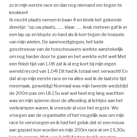
zo in mijn eerste race en dan nog niemand om tegen te
knokken!
Ik mocht plaats nemen in baan 4 en klonk het gekende
zinnetje: “op uw plaats, …… klaar …… knal, meteen gaf ik er
een lap op en klopte zo hard als ik kon tegen de hoepels
van mijn wielen. De aanmoedigingen, het luide
geschreeuw van de toeschouwers werkte aanstekelijk
om nog harder door te gaan en het werkte echt wel! Met
een finish tijd van 1.08 zat ik al erg kort bij mijn eigen
wereld record van 1.04! Dit had ik totaal niet verwacht! En
dat al op mijn eerste race en na alles wat ik de laatste tijd
meemaak, geweldig! Normaal was mijn tweede wedstrijd
de 200m pas om 18.15u wat wel heel erg lang wachten
was en mijn spieren door de afkoeling al lichtjes aan het
verkrampen waren, ik vreesde al voor het ergste. We
vroegen aan de organisatie of het mogelijk was om mijn
race te vervroegen en ik had het geluk dat er een mouw
aan gepast kon worden en mijn 200m race al om 15.30u