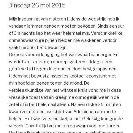
OP
Dinsdag 26 mei 2015
Mijn inspanning van gisteren tijdens de wedstrijd heb ik
vandaag jammer genoeg moeten bekopen. Sinds een uur
of 3 ’s nachts liep het weer helemaal mis. Verschrikkelijke
onmenswaardige pijnen hielden me wakker en verloor
vaak hierdoor het bewustzijn.
De hele voormiddag ging het van kwaad naar erger. Er
was iets mis met mijn oproep systeem. Ik lag al een
geruime tijd tegen de grond en door hevige spasmen
tijdens het bewustzijnsverlies knotse ik constant met
mijn hoofd en benen tegen de grond. De
verpleegkundige van het wit/geel kruis vond me in deze
vreselijke toestand en kreeg me onmogelijk weer in de
zetel of in bed helemaal alleen. Na een dikke 25 minuten
kwam ze met een assistent van Ado binnen om me te
helpen. Het was verschrikkelijke hel. Gelukkig kon goede
vriendin Chantal tijd vrij maken en kwam voor me zorgen.
Wat ben ik toch een gelukzak met zulke schatjes rondom