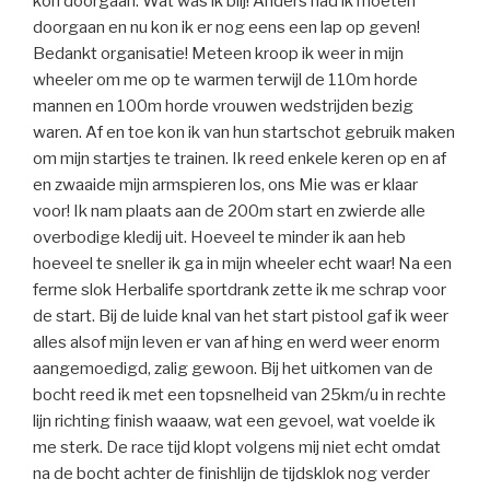
kon doorgaan. Wat was ik blij! Anders had ik moeten
doorgaan en nu kon ik er nog eens een lap op geven!
Bedankt organisatie! Meteen kroop ik weer in mijn
wheeler om me op te warmen terwijl de 110m horde
mannen en 100m horde vrouwen wedstrijden bezig
waren. Af en toe kon ik van hun startschot gebruik maken
om mijn startjes te trainen. Ik reed enkele keren op en af
en zwaaide mijn armspieren los, ons Mie was er klaar
voor! Ik nam plaats aan de 200m start en zwierde alle
overbodige kledij uit. Hoeveel te minder ik aan heb
hoeveel te sneller ik ga in mijn wheeler echt waar! Na een
ferme slok Herbalife sportdrank zette ik me schrap voor
de start. Bij de luide knal van het start pistool gaf ik weer
alles alsof mijn leven er van af hing en werd weer enorm
aangemoedigd, zalig gewoon. Bij het uitkomen van de
bocht reed ik met een topsnelheid van 25km/u in rechte
lijn richting finish waaaw, wat een gevoel, wat voelde ik
me sterk. De race tijd klopt volgens mij niet echt omdat
na de bocht achter de finishlijn de tijdsklok nog verder