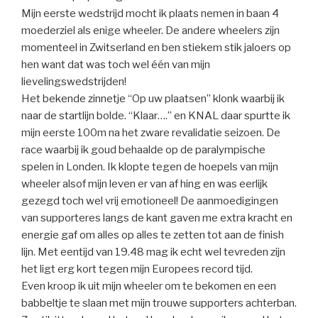
Mijn eerste wedstrijd mocht ik plaats nemen in baan 4
moederziel als enige wheeler. De andere wheelers zijn
momenteel in Zwitserland en ben stiekem stik jaloers op
hen want dat was toch wel één van mijn
lievelingswedstrijden!
Het bekende zinnetje “Op uw plaatsen” klonk waarbij ik
naar de startlijn bolde. “Klaar….” en KNAL daar spurtte ik
mijn eerste 100m na het zware revalidatie seizoen. De
race waarbij ik goud behaalde op de paralympische
spelen in Londen. Ik klopte tegen de hoepels van mijn
wheeler alsof mijn leven er van af hing en was eerlijk
gezegd toch wel vrij emotioneel! De aanmoedigingen
van supporteres langs de kant gaven me extra kracht en
energie gaf om alles op alles te zetten tot aan de finish
lijn. Met eentijd van 19.48 mag ik echt wel tevreden zijn
het ligt erg kort tegen mijn Europees record tijd.
Even kroop ik uit mijn wheeler om te bekomen en een
babbeltje te slaan met mijn trouwe supporters achterban.