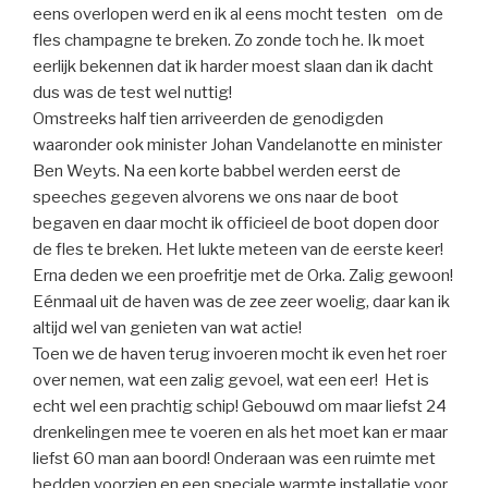
eens overlopen werd en ik al eens mocht testen om de
fles champagne te breken. Zo zonde toch he. Ik moet
eerlijk bekennen dat ik harder moest slaan dan ik dacht
dus was de test wel nuttig!
Omstreeks half tien arriveerden de genodigden
waaronder ook minister Johan Vandelanotte en minister
Ben Weyts. Na een korte babbel werden eerst de
speeches gegeven alvorens we ons naar de boot
begaven en daar mocht ik officieel de boot dopen door
de fles te breken. Het lukte meteen van de eerste keer!
Erna deden we een proefritje met de Orka. Zalig gewoon!
Eénmaal uit de haven was de zee zeer woelig, daar kan ik
altijd wel van genieten van wat actie!
Toen we de haven terug invoeren mocht ik even het roer
over nemen, wat een zalig gevoel, wat een eer! Het is
echt wel een prachtig schip! Gebouwd om maar liefst 24
drenkelingen mee te voeren en als het moet kan er maar
liefst 60 man aan boord! Onderaan was een ruimte met
bedden voorzien en een speciale warmte installatie voor