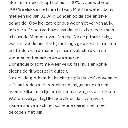
tikte maar ook al klopt het niet 100% ik ben wel voor
200% gelukkig met mijn tijd van 34.82 te weten dat ik
met een tijd van 33.34 in Londen op de spelen zilver
behaalde! Ook hier zat ik er dus weer niet ver van af. Ik
heb mezelf doen verbazen vandaag! Ik kijk des te meer
uit naar de Memorial van Damme! Na de prijsuitreiking
was het zandmannetje bij me langs geweest, ik had een
echte klop van de hamer en nam ik afscheid van de
vrienden en bedankte de organisatie!
Dominique bracht me weer veilig naar huis en kon ik
tijdens de rit weer zalig dutten.
Na een deugddoende douche ging ik mezelf verwennen
in Casa Iberico met een lekker dafalganneke en een
overheerlijke maaltijd om duimen en vingers af te likken!
Wat een zalige dag! Ik hoop alleen dat ik de zware
inspanning vannacht en komende dagen niet moet
bekopen met pijn.