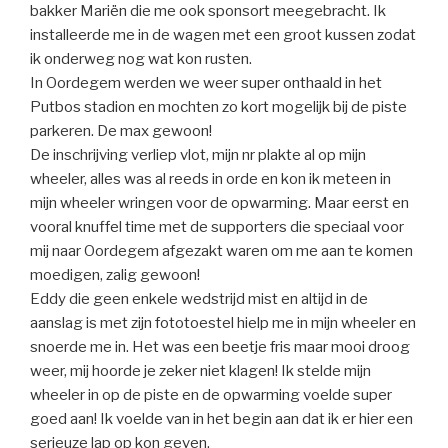
bakker Mariën die me ook sponsort meegebracht. Ik
installeerde me in de wagen met een groot kussen zodat
ik onderweg nog wat kon rusten.
In Oordegem werden we weer super onthaald in het
Putbos stadion en mochten zo kort mogelijk bij de piste
parkeren. De max gewoon!
De inschrijving verliep vlot, mijn nr plakte al op mijn
wheeler, alles was al reeds in orde en kon ik meteen in
mijn wheeler wringen voor de opwarming. Maar eerst en
vooral knuffel time met de supporters die speciaal voor
mij naar Oordegem afgezakt waren om me aan te komen
moedigen, zalig gewoon!
Eddy die geen enkele wedstrijd mist en altijd in de
aanslag is met zijn fototoestel hielp me in mijn wheeler en
snoerde me in. Het was een beetje fris maar mooi droog
weer, mij hoorde je zeker niet klagen! Ik stelde mijn
wheeler in op de piste en de opwarming voelde super
goed aan! Ik voelde van in het begin aan dat ik er hier een
serieuze lap op kon geven.