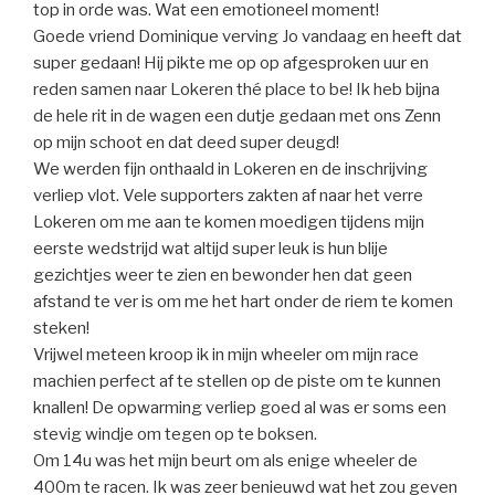
top in orde was. Wat een emotioneel moment!
Goede vriend Dominique verving Jo vandaag en heeft dat
super gedaan! Hij pikte me op op afgesproken uur en
reden samen naar Lokeren thé place to be! Ik heb bijna
de hele rit in de wagen een dutje gedaan met ons Zenn
op mijn schoot en dat deed super deugd!
We werden fijn onthaald in Lokeren en de inschrijving
verliep vlot. Vele supporters zakten af naar het verre
Lokeren om me aan te komen moedigen tijdens mijn
eerste wedstrijd wat altijd super leuk is hun blije
gezichtjes weer te zien en bewonder hen dat geen
afstand te ver is om me het hart onder de riem te komen
steken!
Vrijwel meteen kroop ik in mijn wheeler om mijn race
machien perfect af te stellen op de piste om te kunnen
knallen! De opwarming verliep goed al was er soms een
stevig windje om tegen op te boksen.
Om 14u was het mijn beurt om als enige wheeler de
400m te racen. Ik was zeer benieuwd wat het zou geven