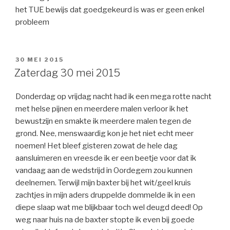
het TUE bewijs dat goedgekeurd is was er geen enkel
probleem
GEPLAATST
30 MEI 2015
OP
Zaterdag 30 mei 2015
Donderdag op vrijdag nacht had ik een mega rotte nacht
met helse pijnen en meerdere malen verloor ik het
bewustzijn en smakte ik meerdere malen tegen de
grond. Nee, menswaardig kon je het niet echt meer
noemen! Het bleef gisteren zowat de hele dag
aansluimeren en vreesde ik er een beetje voor dat ik
vandaag aan de wedstrijd in Oordegem zou kunnen
deelnemen. Terwijl mijn baxter bij het wit/geel kruis
zachtjes in mijn aders druppelde dommelde ik in een
diepe slaap wat me blijkbaar toch wel deugd deed! Op
weg naar huis na de baxter stopte ik even bij goede