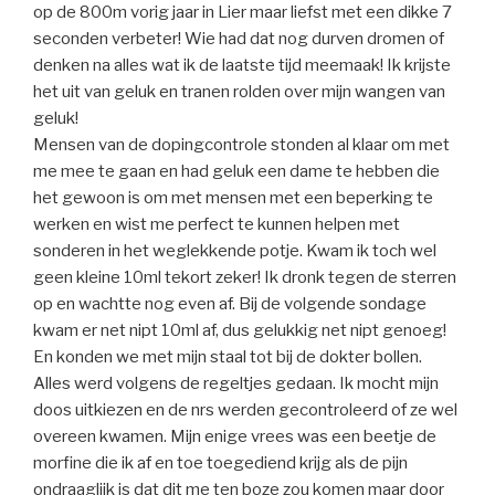
op de 800m vorig jaar in Lier maar liefst met een dikke 7
seconden verbeter! Wie had dat nog durven dromen of
denken na alles wat ik de laatste tijd meemaak! Ik krijste
het uit van geluk en tranen rolden over mijn wangen van
geluk!
Mensen van de dopingcontrole stonden al klaar om met
me mee te gaan en had geluk een dame te hebben die
het gewoon is om met mensen met een beperking te
werken en wist me perfect te kunnen helpen met
sonderen in het weglekkende potje. Kwam ik toch wel
geen kleine 10ml tekort zeker! Ik dronk tegen de sterren
op en wachtte nog even af. Bij de volgende sondage
kwam er net nipt 10ml af, dus gelukkig net nipt genoeg!
En konden we met mijn staal tot bij de dokter bollen.
Alles werd volgens de regeltjes gedaan. Ik mocht mijn
doos uitkiezen en de nrs werden gecontroleerd of ze wel
overeen kwamen. Mijn enige vrees was een beetje de
morfine die ik af en toe toegediend krijg als de pijn
ondraaglijk is dat dit me ten boze zou komen maar door