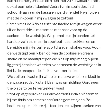
kan haast nergens aan en rijden met zulke winkel karren is
ook al een hele uitdaging! Zodra ik mijn spulletjes had
schoof ik aan aan de kassa en werd vriendelijk geholpen
met de inkopen in mijn wagen te zetten!
Samen met de Ado assistente laadde ik mijn wagen weer
uit en bereidde ik me samen met haar voor op de
aankomende wedstrijd. We pompten mijn banden kei
hard op, ze hielp me mijn sportoutfit aantrekken en en
bereidde mijn Herbalife sportdrank en shakes voor. Voor
de wedstrijd ben ik ben dol van de cookies en cream
shake en de maaltijd repen die niet op mijn maag blijven
liggen tijdens het wheelen, voor tussen de wedstrijden in
liet ik de recuperatie shakes voorbereiden.
We zetten alvast mijn wheeler, reserve wielen en kledij in
de wagen zodat ik start klaar was om richting Oordegem
thé place to be te vertrekken was!
Stipt op afgesproken uur arriveerden Linda en haar man
bij me thuis om samen naar Oordegem te rijden. Ze
hadden super lekkere rijsttaartjes en rozijnen koeken van