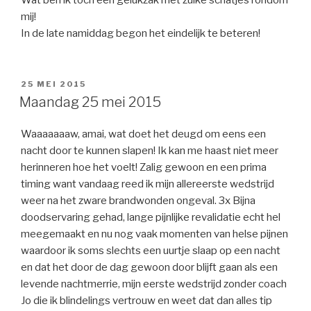
mij!
In de late namiddag begon het eindelijk te beteren!
GEPLAATST
25 MEI 2015
OP
Maandag 25 mei 2015
Waaaaaaaw, amai, wat doet het deugd om eens een
nacht door te kunnen slapen! Ik kan me haast niet meer
herinneren hoe het voelt! Zalig gewoon en een prima
timing want vandaag reed ik mijn allereerste wedstrijd
weer na het zware brandwonden ongeval. 3x Bijna
doodservaring gehad, lange pijnlijke revalidatie echt hel
meegemaakt en nu nog vaak momenten van helse pijnen
waardoor ik soms slechts een uurtje slaap op een nacht
en dat het door de dag gewoon door blijft gaan als een
levende nachtmerrie, mijn eerste wedstrijd zonder coach
Jo die ik blindelings vertrouw en weet dat dan alles tip