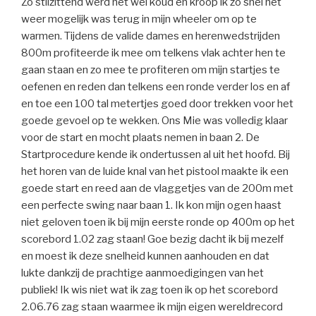
Zo stilzittend werd het wel koud en kroop ik zo snel het
weer mogelijk was terug in mijn wheeler om op te
warmen. Tijdens de valide dames en herenwedstrijden
800m profiteerde ik mee om telkens vlak achter hen te
gaan staan en zo mee te profiteren om mijn startjes te
oefenen en reden dan telkens een ronde verder los en af
en toe een 100 tal metertjes goed door trekken voor het
goede gevoel op te wekken. Ons Mie was volledig klaar
voor de start en mocht plaats nemen in baan 2. De
Startprocedure kende ik ondertussen al uit het hoofd. Bij
het horen van de luide knal van het pistool maakte ik een
goede start en reed aan de vlaggetjes van de 200m met
een perfecte swing naar baan 1. Ik kon mijn ogen haast
niet geloven toen ik bij mijn eerste ronde op 400m op het
scorebord 1.02 zag staan! Goe bezig dacht ik bij mezelf
en moest ik deze snelheid kunnen aanhouden en dat
lukte dankzij de prachtige aanmoedigingen van het
publiek! Ik wis niet wat ik zag toen ik op het scorebord
2.06.76 zag staan waarmee ik mijn eigen wereldrecord