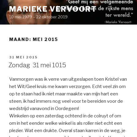
Naar
MARIEKE VERVOORT
de
10 mei 1979 – 22 oktober 2019
inhoud
springen
MAAND: MEI 2015
GEPLAATST
31 MEI 2015
OP
Zondag 31 mei 1015
Vanmorgen was ik verre van uitgeslapen toen Kristel van
het Wit/Geel kruis me kwam verzorgen. Echt veel zin om
op te staan had ik niet maar maakte van mijn hart een
steen, ik had immers nog veel voor te bereiden voor de
wedstrijd vanavond in Oordegem!
Winkelen op een zaterdag ochtend in de colruyt of om
om in het eender welke winkel is als roller niet echt een
plezier. Wat een drukte. Overal staan karren in de weg, je