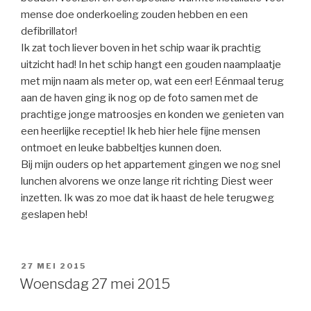
mense doe onderkoeling zouden hebben en een
defibrillator!
Ik zat toch liever boven in het schip waar ik prachtig
uitzicht had! In het schip hangt een gouden naamplaatje
met mijn naam als meter op, wat een eer! Eénmaal terug
aan de haven ging ik nog op de foto samen met de
prachtige jonge matroosjes en konden we genieten van
een heerlijke receptie! Ik heb hier hele fijne mensen
ontmoet en leuke babbeltjes kunnen doen.
Bij mijn ouders op het appartement gingen we nog snel
lunchen alvorens we onze lange rit richting Diest weer
inzetten. Ik was zo moe dat ik haast de hele terugweg
geslapen heb!
GEPLAATST
27 MEI 2015
OP
Woensdag 27 mei 2015