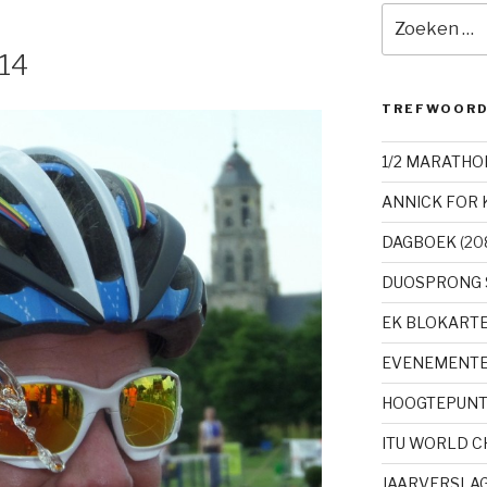
Zoeken
naar:
014
TREFWOOR
1/2 MARATHO
ANNICK FOR 
DAGBOEK
(20
DUOSPRONG 
EK BLOKART
EVENEMENT
HOOGTEPUN
ITU WORLD 
JAARVERSLA