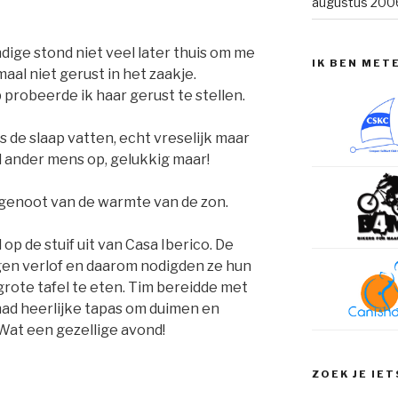
augustus 200
dige stond niet veel later thuis om me
IK BEN MET
aal niet gerust in het zaakje.
 probeerde ik haar gerust te stellen.
 de slaap vatten, echt vreselijk maar
 ander mens op, gelukkig maar!
 genoot van de warmte van de zon.
p de stuif uit van Casa Iberico. De
en verlof en daarom nodigden ze hun
grote tafel te eten. Tim bereidde met
 had heerlijke tapas om duimen en
. Wat een gezellige avond!
ZOEK JE IET