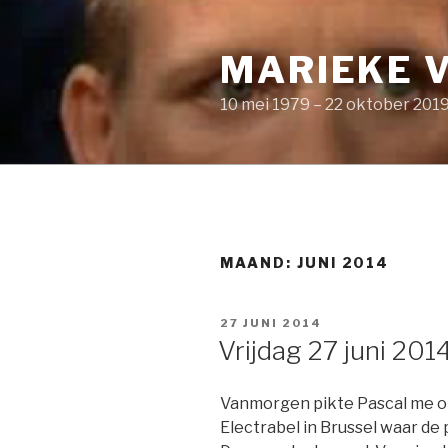
Naar
de
MARIEKE 
inhoud
springen
10 mei 1979 – 22 oktober 201
MAAND: JUNI 2014
GEPLAATST
27 JUNI 2014
OP
Vrijdag 27 juni 20
Vanmorgen pikte Pascal me o
Electrabel in Brussel waar de