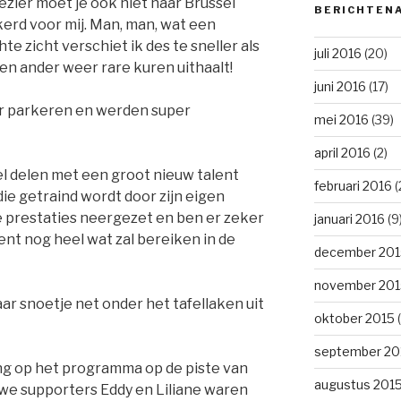
ezier moet je ook niet naar Brussel
BERICHTEN
erd voor mij. Man, man, wat een
te zicht verschiet ik des te sneller als
juli 2016
(20)
 een ander weer rare kuren uithaalt!
juni 2016
(17)
r parkeren en werden super
mei 2016
(39)
april 2016
(2)
fel delen met een groot nieuw talent
februari 2016
(
die getraind wordt door zijn eigen
he prestaties neergezet en ben er zeker
januari 2016
(9
ent nog heel wat zal bereiken in de
december 201
november 201
ar snoetje net onder het tafellaken uit
oktober 2015
(
september 20
ng op het programma op de piste van
augustus 201
ouwe supporters Eddy en Liliane waren