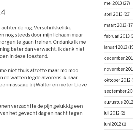
mei 2013
(27)
014
april 2013
(23)
maart 2013
(17
achter de rug. Verschrikkelijke
n nog steeds door mijn lichaam maar
februari 2013
(
morgen te gaan trainen. Ondanks ik me
januari 2013
(1
ining beter dan verwacht. Ik denk niet
oen in deze toestand.
december 201
november 201
 me niet thuis afzette maar me mee
n de watten legde alvorens ik naar
oktober 2012
(
teenmassage bij Walter en meter Lieve
september 20
augustus 201
nen verzachtte de pijn gelukkig een
juli 2012
(2)
p van het gevecht dag en nacht tegen
juni 2012
(1)