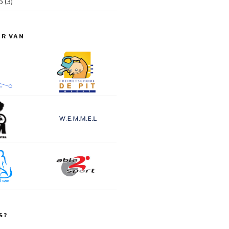
6
(3)
ER VAN
S?