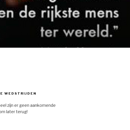
E WEDSTRIJDEN
eel zijn er geen aankomende
om later terug!