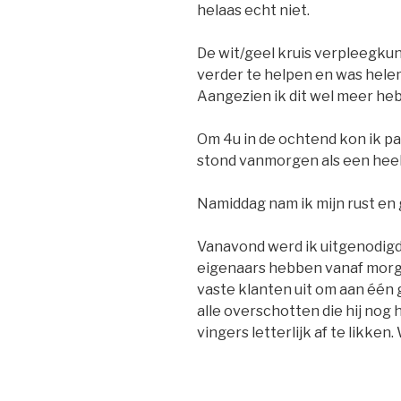
helaas echt niet.
De wit/geel kruis verpleegkun
verder te helpen en was helem
Aangezien ik dit wel meer heb
Om 4u in de ochtend kon ik pas
stond vanmorgen als een heel
Namiddag nam ik mijn rust en
Vanavond werd ik uitgenodigd o
eigenaars hebben vanaf morg
vaste klanten uit om aan één 
alle overschotten die hij nog
vingers letterlijk af te likken