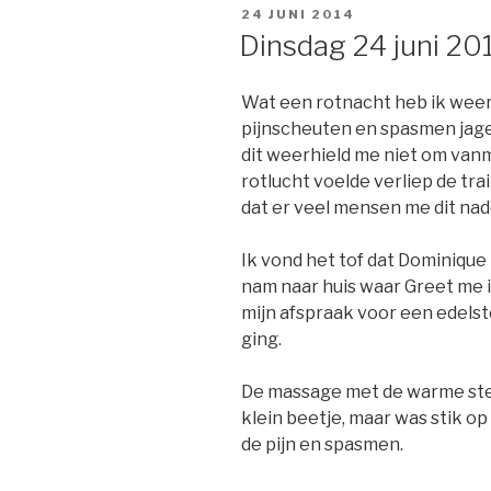
GEPLAATST
24 JUNI 2014
OP
Dinsdag 24 juni 2
Wat een rotnacht heb ik weer 
pijnscheuten en spasmen jage
dit weerhield me niet om van
rotlucht voelde verliep de tra
dat er veel mensen me dit nad
Ik vond het tof dat Dominique
nam naar huis waar Greet me i
mijn afspraak voor een edels
ging.
De massage met de warme ste
klein beetje, maar was stik o
de pijn en spasmen.