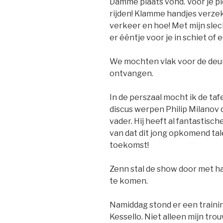
Damme plaats vond. Voor je pl
rijden! Klamme handjes verzek
verkeer en hoe! Met mijn slech
er ééntje voor je in schiet of
We mochten vlak voor de deu
ontvangen.
In de perszaal mocht ik de ta
discus werpen Philip Milanov 
vader. Hij heeft al fantastisc
van dat dit jong opkomend tal
toekomst!
Zenn stal de show door met ha
te komen.
Namiddag stond er een traini
Kessello. Niet alleen mijn tr