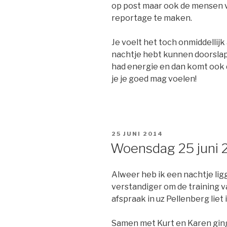
op post maar ook de mensen 
reportage te maken.
Je voelt het toch onmiddellijk 
nachtje hebt kunnen doorslape
had energie en dan komt ook d
je je goed mag voelen!
GEPLAATST
25 JUNI 2014
OP
Woensdag 25 juni
Alweer heb ik een nachtje lig
verstandiger om de training v
afspraak in uz Pellenberg liet
Samen met Kurt en Karen ging