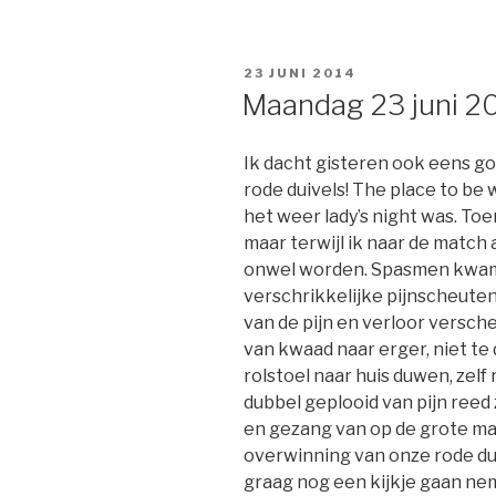
GEPLAATST
23 JUNI 2014
OP
Maandag 23 juni 
Ik dacht gisteren ook eens g
rode duivels! The place to be
het weer lady’s night was. Toe
maar terwijl ik naar de match 
onwel worden. Spasmen kwa
verschrikkelijke pijnscheuten
van de pijn en verloor versch
van kwaad naar erger, niet te
rolstoel naar huis duwen, zelf
dubbel geplooid van pijn reed 
en gezang van op de grote ma
overwinning van onze rode dui
graag nog een kijkje gaan ne