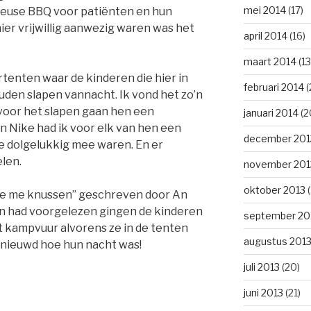
mei 2014
(17)
euse BBQ voor patiënten en hun
ier vrijwillig aanwezig waren was het
april 2014
(16)
maart 2014
(13
tenten waar de kinderen die hier in
februari 2014
(
uden slapen vannacht. Ik vond het zo’n
 voor het slapen gaan hen een
januari 2014
(2
an Nike had ik voor elk van hen een
december 201
 dolgelukkig mee waren. En er
len.
november 201
oktober 2013
(
l je me knussen” geschreven door An
n had voorgelezen gingen de kinderen
september 20
et kampvuur alvorens ze in de tenten
augustus 201
enieuwd hoe hun nacht was!
juli 2013
(20)
juni 2013
(21)