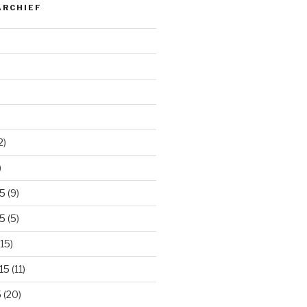
ARCHIEF
2)
)
5
(9)
5
(5)
15)
15
(11)
5
(20)