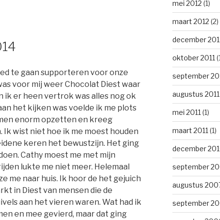
mei 2012
(1)
maart 2012
(2)
december 201
2014
oktober 2011
(
oed te gaan supporteren voor onze
september 20
 was voor mij weer Chocolat Diest waar
augustus 2011
n ik er heen vertrok was alles nog ok
aan het kijken was voelde ik me plots
mei 2011
(1)
men enorm opzetten en kreeg
maart 2011
(1)
. Ik wist niet hoe ik me moest houden
eidene keren het bewustzijn. Het ging
december 20
 doen. Cathy moest me met mijn
 rijden lukte me niet meer. Helemaal
september 2
ze me naar huis. Ik hoor de het gejuich
augustus 200
rkt in Diest van mensen die de
vels aan het vieren waren. Wat had ik
september 2
men en mee gevierd, maar dat ging