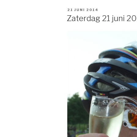
GEPLAATST
21 JUNI 2014
OP
Zaterdag 21 juni 2