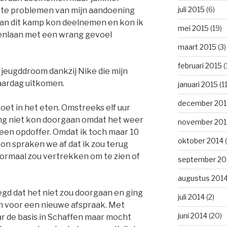
juli 2015
(6)
te problemen van mijn aandoening
aan dit kamp kon deelnemen en kon ik
mei 2015
(19)
otenlaan met een wrang gevoel
maart 2015
(3)
februari 2015
(
n jeugddroom dankzij Nike die mijn
aardag uitkomen.
januari 2015
(11
december 201
et in het eten. Omstreeks elf uur
ong niet kon doorgaan omdat het weer
november 201
een opdoffer. Omdat ik toch maar 10
oktober 2014
(
on spraken we af dat ik zou terug
normaal zou vertrekken om te zien of
september 20
augustus 201
legd dat het niet zou doorgaan en ging
juli 2014
(2)
en voor een nieuwe afspraak. Met
juni 2014
(20)
ar de basis in Schaffen maar mocht