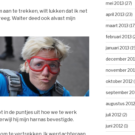
mei 2013
(27)
 aan te trekken, wilt lukken dat ik net
april 2013
(23)
reeg. Walter deed ook alvast mijn
maart 2013
(17
februari 2013
(
januari 2013
(1
december 201
november 201
oktober 2012
(
september 20
augustus 201
t in de puntjes uit hoe we te werk
juli 2012
(2)
rwijl hij mijn harnas bevestigde.
juni 2012
(1)
ar om te vertrekken. Ik werd achteraan