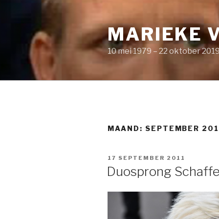
Naar
de
MARIEKE 
inhoud
springen
10 mei 1979 – 22 oktober 201
MAAND: SEPTEMBER 201
GEPLAATST
17 SEPTEMBER 2011
OP
Duosprong Schaff