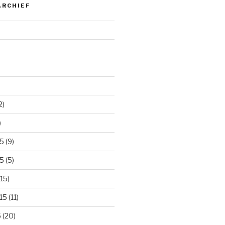
ARCHIEF
2)
)
5
(9)
5
(5)
15)
15
(11)
5
(20)