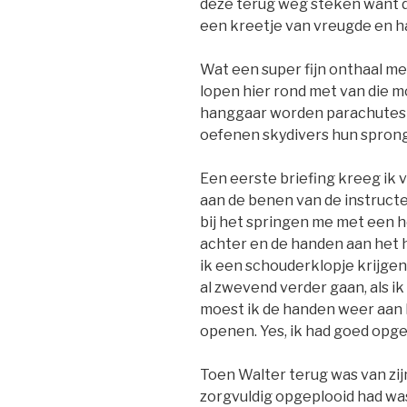
deze terug weg steken want d
een kreetje van vreugde en ha
Wat een super fijn onthaal me
lopen hier rond met van die m
hanggaar worden parachutes 
oefenen skydivers hun sprong
Een eerste briefing kreeg ik v
aan de benen van de instruct
bij het springen me met een h
achter en de handen aan het 
ik een schouderklopje krijge
al zwevend verder gaan, als i
moest ik de handen weer aan
openen. Yes, ik had goed opgel
Toen Walter terug was van zi
zorgvuldig opgeplooid had wa