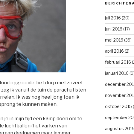
BERICHTEN
juli 2016
(20)
juni 2016
(17)
mei 2016
(39)
april 2016
(2)
februari 2016
(
januari 2016
(9
s kind opgroeide, het dorp met zoveel
december 201
zag ik vanuit de tuin de parachutisten
november 201
relen. Ik was nog heel jong toen ik
n sprong te kunnen maken.
oktober 2015
(
september 20
n je in mijn tijd een kamp doen om te
de luchtballon (het varken van
augustus 201
 hieraan deelnemen maar jammer