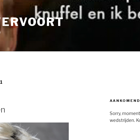
VERVOORT
9
1
AANKOMEND
en
Sorry, moment
wedstrijden. K