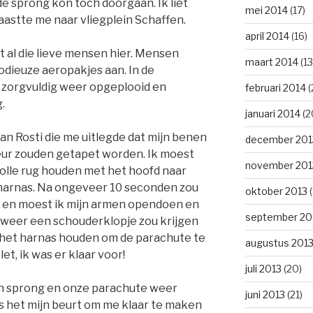
e sprong kon toch doorgaan. Ik liet
mei 2014
(17)
astte me naar vliegplein Schaffen.
april 2014
(16)
t al die lieve mensen hier. Mensen
maart 2014
(13
odieuze aeropakjes aan. In de
zorgvuldig weer opgeplooid en
februari 2014
(
.
januari 2014
(2
an Rosti die me uitlegde dat mijn benen
december 201
eur zouden getapet worden. Ik moest
november 201
olle rug houden met het hoofd naar
harnas. Na ongeveer 10 seconden zou
oktober 2013
(
n en moest ik mijn armen opendoen en
september 20
k weer een schouderklopje zou krijgen
 het harnas houden om de parachute te
augustus 201
et, ik was er klaar voor!
juli 2013
(20)
jn sprong en onze parachute weer
juni 2013
(21)
s het mijn beurt om me klaar te maken