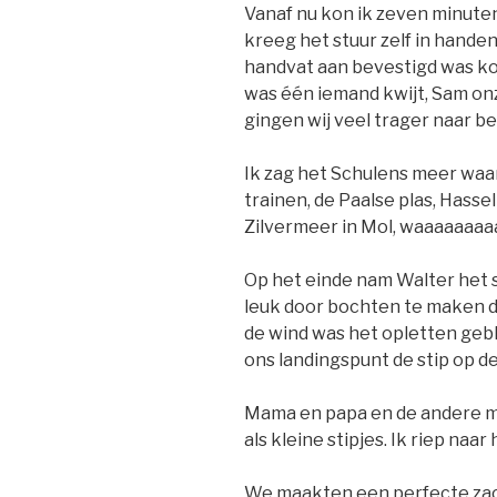
Vanaf nu kon ik zeven minuten
kreeg het stuur zelf in hand
handvat aan bevestigd was kon
was één iemand kwijt, Sam on
gingen wij veel trager naar b
Ik zag het Schulens meer waa
trainen, de Paalse plas, Hasselt
Zilvermeer in Mol, waaaaaaa
Op het einde nam Walter het 
leuk door bochten te maken da
de wind was het opletten geb
ons landingspunt de stip op d
Mama en papa en de andere m
als kleine stipjes. Ik riep naar 
We maakten een perfecte zach