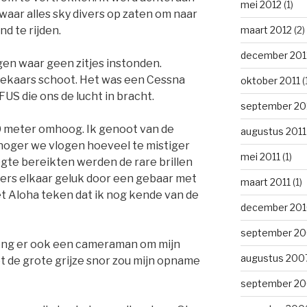
mei 2012
(1)
aar alles sky divers op zaten om naar
maart 2012
(2)
nd te rijden.
december 201
agen waar geen zitjes instonden.
 mekaars schoot. Het was een Cessna
oktober 2011
(
S die ons de lucht in bracht.
september 20
 meter omhoog. Ik genoot van de
augustus 2011
 hoger we vlogen hoeveel te mistiger
mei 2011
(1)
gte bereikten werden de rare brillen
ers elkaar geluk door een gebaar met
maart 2011
(1)
t Aloha teken dat ik nog kende van de
december 20
september 2
ong er ook een cameraman om mijn
augustus 200
t de grote grijze snor zou mijn opname
september 2