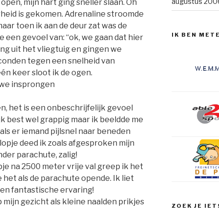
augustus 200
 open, mijn hart ging sneller slaan. Oh
eid is gekomen. Adrenaline stroomde
 maar toen ik aan de deur zat was de
IK BEN MET
te een gevoel van: “ok, we gaan dat hier
g uit het vliegtuig en gingen we
conden tegen een snelheid van
én keer sloot ik de ogen.
 we insprongen
, het is een onbeschrijfelijk gevoel
jk best wel grappig maar ik beeldde me
n als er iemand pijlsnel naar beneden
lopje deed ik zoals afgesproken mijn
der parachute, zalig!
je na 2500 meter vrije val greep ik het
 het als de parachute opende. Ik liet
en fantastische ervaring!
mijn gezicht als kleine naalden prikjes
ZOEK JE IET