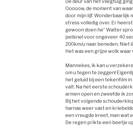
De deur van het vliegtuig ging
Ooooow, de moment van waarh
door mijn lijf. Wonderbaarlijk
stress volledig over. Er heers
gewoon doen he” Walter spron
peilsnel voor ongeveer 40 se
200km/u naar beneden. Niet é
Het was een grijze wolk waar
Mannekes, ik kan u verzekeren
om u tegen te zeggen! Eigenli
het geluid bij een tekenfilm i
valt. Na het eerste schouderk
armen open en zweefde ik zon
Bij het volgende schouderklop
harnas weer vast en kriebelde
een vreugde kreet, man wat e
De regen prikte een beetje op 