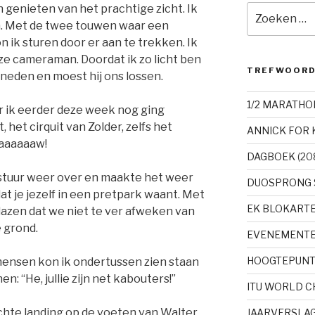
 genieten van het prachtige zicht. Ik
Zoeken
naar:
en. Met de twee touwen waar een
 ik sturen door er aan te trekken. Ik
ze cameraman. Doordat ik zo licht ben
TREFWOOR
eneden en moest hij ons lossen.
1/2 MARATHO
r ik eerder deze week nog ging
, het cirquit van Zolder, zelfs het
ANNICK FOR 
aaaaaaaw!
DAGBOEK
(20
stuur weer over en maakte het weer
DUOSPRONG 
t je jezelf in een pretpark waant. Met
EK BLOKART
lazen dat we niet te ver afweken van
e grond.
EVENEMENT
HOOGTEPUN
ensen kon ik ondertussen zien staan
hen: “He, jullie zijn net kabouters!”
ITU WORLD 
te landing op de voeten van Walter.
JAARVERSLA