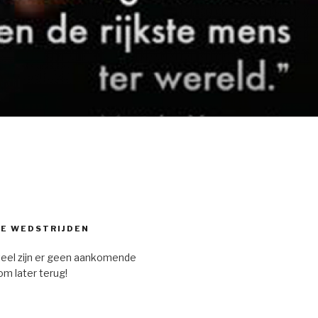
E WEDSTRIJDEN
eel zijn er geen aankomende
om later terug!