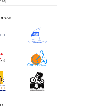
6
(3)
ER VAN
S?