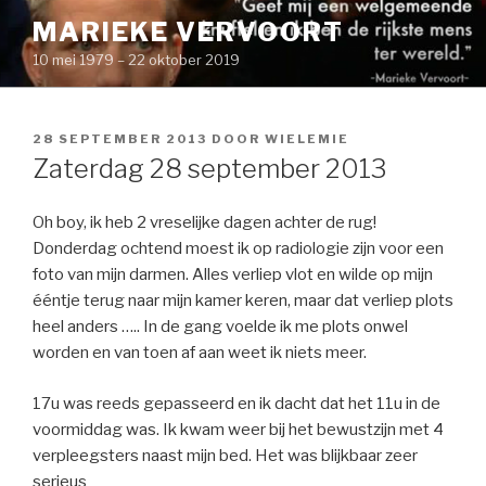
Naar
MARIEKE VERVOORT
de
10 mei 1979 – 22 oktober 2019
inhoud
springen
GEPLAATST
28 SEPTEMBER 2013
DOOR
WIELEMIE
OP
Zaterdag 28 september 2013
Oh boy, ik heb 2 vreselijke dagen achter de rug!
Donderdag ochtend moest ik op radiologie zijn voor een
foto van mijn darmen. Alles verliep vlot en wilde op mijn
ééntje terug naar mijn kamer keren, maar dat verliep plots
heel anders ….. In de gang voelde ik me plots onwel
worden en van toen af aan weet ik niets meer.
17u was reeds gepasseerd en ik dacht dat het 11u in de
voormiddag was. Ik kwam weer bij het bewustzijn met 4
verpleegsters naast mijn bed. Het was blijkbaar zeer
serieus