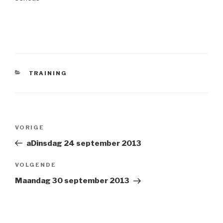
CATEGORIEËN
TRAINING
Bericht
VORIGE
Vorig
navigatie
bericht
aDinsdag 24 september 2013
VOLGENDE
Volgend
Bericht
Maandag 30 september 2013