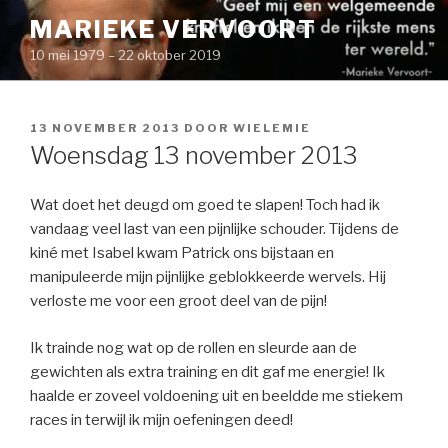
Naar
MARIEKE VERVOORT
de
10 mei 1979 – 22 oktober 2019
inhoud
springen
GEPLAATST
13 NOVEMBER 2013
DOOR
WIELEMIE
OP
Woensdag 13 november 2013
Wat doet het deugd om goed te slapen! Toch had ik
vandaag veel last van een pijnlijke schouder. Tijdens de
kiné met Isabel kwam Patrick ons bijstaan en
manipuleerde mijn pijnlijke geblokkeerde wervels. Hij
verloste me voor een groot deel van de pijn!
Ik trainde nog wat op de rollen en sleurde aan de
gewichten als extra training en dit gaf me energie! Ik
haalde er zoveel voldoening uit en beeldde me stiekem
races in terwijl ik mijn oefeningen deed!