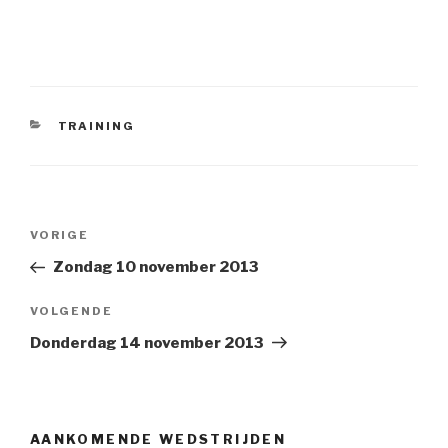
CATEGORIEËN
TRAINING
Bericht
VORIGE
Vorig
navigatie
bericht
Zondag 10 november 2013
VOLGENDE
Volgend
Bericht
Donderdag 14 november 2013
AANKOMENDE WEDSTRIJDEN