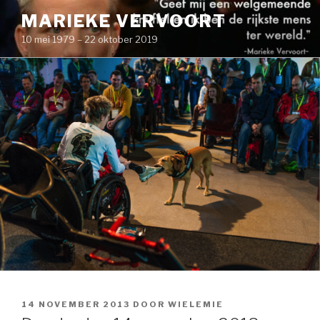
Naar
MARIEKE VERVOORT
de
10 mei 1979 – 22 oktober 2019
inhoud
springen
GEPLAATST
14 NOVEMBER 2013
DOOR
WIELEMIE
OP