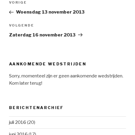
VORIGE
Vorig
navigatie
bericht
Woensdag 13 november 2013
VOLGENDE
Volgend
Bericht
Zaterdag 16 november 2013
AANKOMENDE WEDSTRIJDEN
Sorry, momenteel zijn er geen aankomende wedstrijden.
Kom later terug!
BERICHTENARCHIEF
juli 2016
(20)
juni 2016
(17)