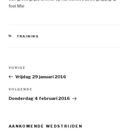
foei Mie
CATEGORIEËN
TRAINING
Bericht
VORIGE
Vorig
navigatie
bericht
Vrijdag 29 januari 2016
VOLGENDE
Volgend
Bericht
Donderdag 4 februari 2016
AANKOMENDE WEDSTRIJDEN