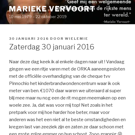
Naar
MARIEKE VERVOORT
de
10 mei 1979 – 22 oktober 2019
inhoud
springen
GEPLAATST
30 JANUARI 2016
DOOR
WIELEMIE
OP
Zaterdag 30 januari 2016
Naar deze dag keek ik al enkele dagen naar uit ! Vandaag
gingen we een ritje varen met de ORKA aaneengesloten
met de officiële overhandiging van de cheque tvv
Pinnochio het kinderbrandwondencentrum waar ik ook
meter van ben. €1070 daar waren we uiteraard al super
blij mee maar nu nog een de rit mogen meemaken op een
woele zee. Ja, dat was voor mij top! Net zoals in het
pretpark voor mij hoe harder hoe beter, maar voor
anderen was het een niet al te beste omstandigheden en
kregen last van zeeziek zijn en zaten ze daar schoon met
een grote grijze emmer op hun schoot. Zooo grappig 😜