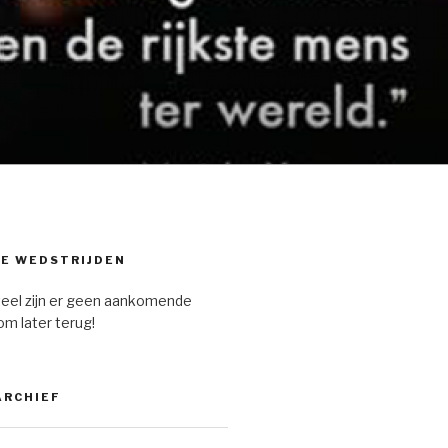
E WEDSTRIJDEN
eel zijn er geen aankomende
om later terug!
ARCHIEF