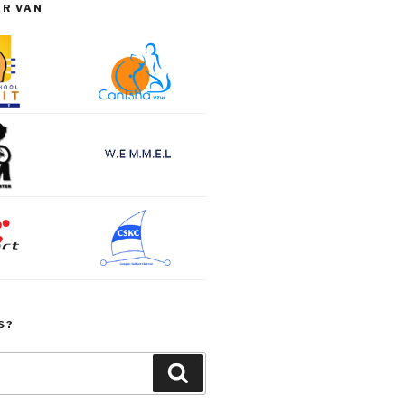
ER VAN
S?
Zoeken