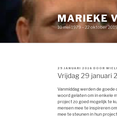
Naar
de
MARIEKE 
inhoud
springen
10 mei 1979 – 22 oktober 201
GEPLAATST
29 JANUARI 2016
DOOR
WIEL
OP
Vrijdag 29 januari 
Vanmiddag werden de goede d
woord gelaten om in enkele m
project zo goed mogelijk te
mensen mee te inspireren om 
mee te steunen in hun project