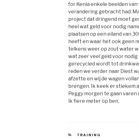
for Kenia enkele beelden van wa
verandering gebracht had. Ma
project dat dringend moet ge
heel wat geld voor nodig name
plaatsen op een eiland van 
heeft en waar het ook geen n
telkens weer op zout water w
wat zeer veel geld voor nodig 
gerecycled wordt tot drinkwat
reden we verder naar Diest wa
afzette en wij de wagen volla
brengen. Ik keek er stiekem a
Peggy morgen te gaan varen 
ik fiere meter op ben.
CATEGORIEËN
TRAINING