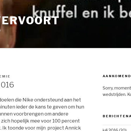
VERVOORT
9
AANKOMEND
EMIE
2016
Sorry, moment
wedstrijden. K
oelen die Nike ondersteund aan het
inuten ieder de kans te geven om hun
 kunnen voorbrengen om andere
BERICHTEN
zich hopelijk mee voor 100 percent
. Ik toonde voor mijn project Annick
juli 2016
(20)