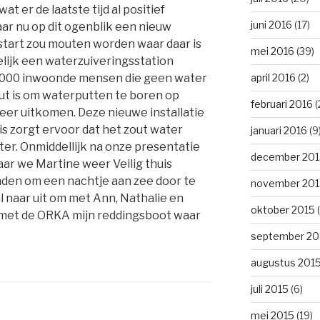
t er de laatste tijd al positief
juni 2016
(17)
ar nu op dit ogenblik een nieuw
start zou mouten worden waar daar is
mei 2016
(39)
lijk een waterzuiveringsstation
april 2016
(2)
30000 inwoonde mensen die geen water
ut is om waterputten te boren op
februari 2016
(
eer uitkomen. Deze nieuwe installatie
is zorgt ervoor dat het zout water
januari 2016
(9
er. Onmiddellijk na onze presentatie
december 201
ar we Martine weer Veilig thuis
nden om een nachtje aan zee door te
november 201
l naar uit om met Ann, Nathalie en
oktober 2015
(
met de ORKA mijn reddingsboot waar
september 20
augustus 201
juli 2015
(6)
mei 2015
(19)