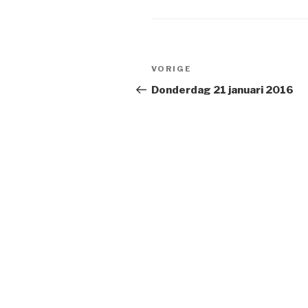
Bericht
VORIGE
Vorig
navigatie
bericht
Donderdag 21 januari 2016