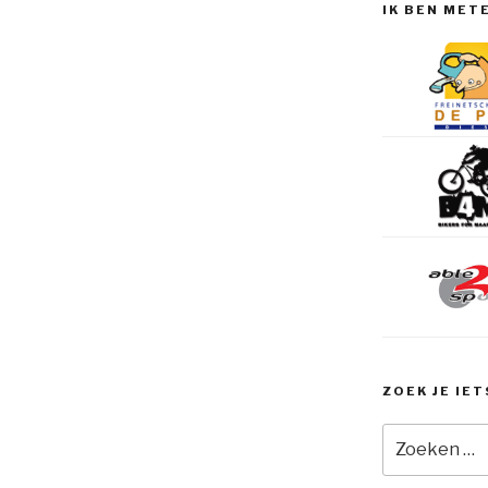
IK BEN MET
ZOEK JE IET
Zoeken
naar: