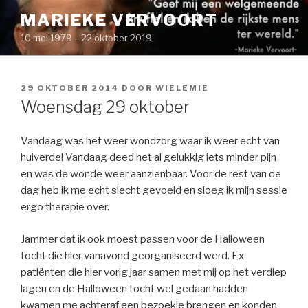
Naar
MARIEKE VERVOORT
de
10 mei 1979 – 22 oktober 2019
inhoud
springen
GEPLAATST
29 OKTOBER 2014
DOOR
WIELEMIE
OP
Woensdag 29 oktober
Vandaag was het weer wondzorg waar ik weer echt van
huiverde! Vandaag deed het al gelukkig iets minder pijn
en was de wonde weer aanzienbaar. Voor de rest van de
dag heb ik me echt slecht gevoeld en sloeg ik mijn sessie
ergo therapie over.
Jammer dat ik ook moest passen voor de Halloween
tocht die hier vanavond georganiseerd werd. Ex
patiënten die hier vorig jaar samen met mij op het verdiep
lagen en de Halloween tocht wel gedaan hadden
kwamen me achteraf een bezoekje brengen en konden