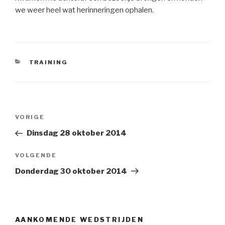
we weer heel wat herinneringen ophalen.
CATEGORIEËN
TRAINING
Bericht
VORIGE
Vorig
navigatie
bericht
Dinsdag 28 oktober 2014
VOLGENDE
Volgend
Bericht
Donderdag 30 oktober 2014
AANKOMENDE WEDSTRIJDEN