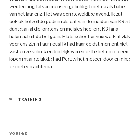
werden nog tal van mensen gehuldigd met oa als babe
van het jaar enz. Het was een geweldige avond. Ik zat
ook ok hetzelfde podium als dat van de meiden van K3 zit
dan gaan al die jongens en meisjes heel erg K3 fans
helemaal uit de bol gaan. Plots schoot er vuurwerk af vlak
voor ons Zenn haar neus! Ik had haar op dat moment niet
vast en ze schrok er duidelijk van en zette het em op een
lopen maar gelukkig had Peggy het meteen door en ging
ze meteen achterna.
CATEGORIEËN
TRAINING
Bericht
VORIGE
Vorig
navigatie