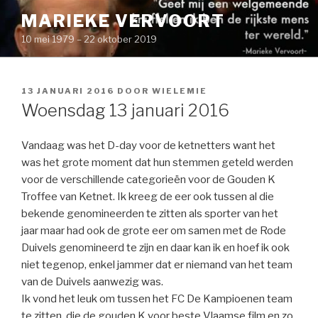
Naar
MARIEKE VERVOORT
de
10 mei 1979 – 22 oktober 2019
inhoud
springen
GEPLAATST
13 JANUARI 2016
DOOR
WIELEMIE
OP
Woensdag 13 januari 2016
Vandaag was het D-day voor de ketnetters want het
was het grote moment dat hun stemmen geteld werden
voor de verschillende categorieën voor de Gouden K
Troffee van Ketnet. Ik kreeg de eer ook tussen al die
bekende genomineerden te zitten als sporter van het
jaar maar had ook de grote eer om samen met de Rode
Duivels genomineerd te zijn en daar kan ik en hoef ik ook
niet tegenop, enkel jammer dat er niemand van het team
van de Duivels aanwezig was.
Ik vond het leuk om tussen het FC De Kampioenen team
te zitten die de gouden K voor beste Vlaamse film en zo