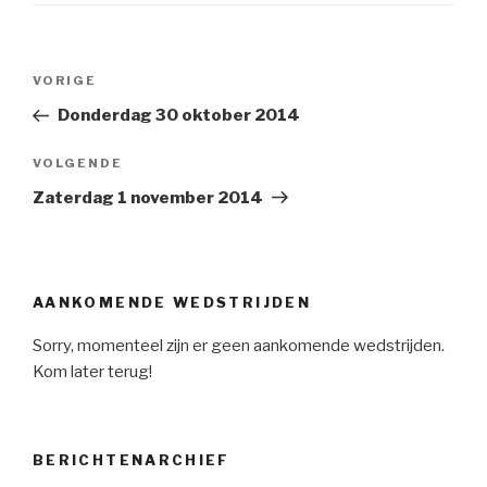
Bericht
VORIGE
Vorig
navigatie
bericht
Donderdag 30 oktober 2014
VOLGENDE
Volgend
Bericht
Zaterdag 1 november 2014
AANKOMENDE WEDSTRIJDEN
Sorry, momenteel zijn er geen aankomende wedstrijden.
Kom later terug!
BERICHTENARCHIEF