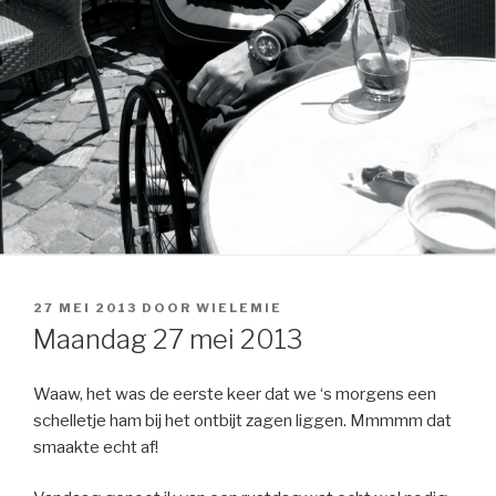
GEPLAATST
27 MEI 2013
DOOR
WIELEMIE
OP
Maandag 27 mei 2013
Waaw, het was de eerste keer dat we ‘s morgens een
schelletje ham bij het ontbijt zagen liggen. Mmmmm dat
smaakte echt af!