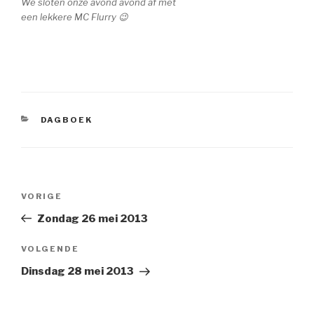
We sloten onze avond avond af met
een lekkere MC Flurry 😉
CATEGORIEËN
DAGBOEK
Bericht
VORIGE
Vorig
navigatie
bericht
Zondag 26 mei 2013
VOLGENDE
Volgend
Bericht
Dinsdag 28 mei 2013