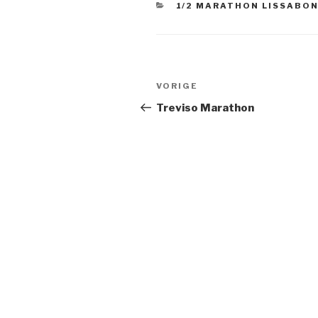
CATEGORIEËN
1/2 MARATHON LISSABO
Bericht
VORIGE
Vorig
navigatie
bericht
Treviso Marathon