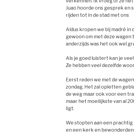
verkennen. Ik vroeg of ze het
Juao hoorde ons gesprek en s
rijden tot in de stad met ons
Aldus kropen we bij madré in d
gewoon om met deze wagen te r
anderzijds was het ook wel gr
Als je goed luistert kan je vee
Ze hebben veel dezelfde woo
Eerst reden we met de wagen 
zondag. Het zal opletten gebl
de weg maar ook voor een tr
maar het moeilijkste van al 20
ligt.
We stopten aan een prachtig
en een kerk en bewonderden