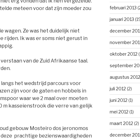
 niet erg vonden dat ik hen vergezelde.
februari 2013
(
telde meteen voor dat zijn moeder zou
januari 2013
(1
e wagen. Ze was het duidelijk niet
december 201
ijden. Ik was er soms niet gerust in
november 201
appig.
oktober 2012
(
l verstaan van de Zuid Afrikaanse taal.
september 20
rden.
augustus 201
langs het wedstrijd parcours voor
juli 2012
(2)
azen zijn voor de gaten en hobbels in
amspoor waar we 2 maal over moeten
juni 2012
(1)
0 m kasseienstrook die verre van gelijk
mei 2012
(1)
maart 2012
(2)
 oud gebouw Mosteiro dos jeronomos
december 201
 deze prachtige bezienswaardigheden