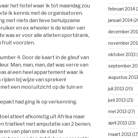
waar het hotel waar ik tot maandag zou
februari 2014
(
kte ik kennis met de organisatoren.
januari 2014
(2
ng met niets dan lieve behulpzame
uiker en ex wheeler is de leider van
december 201
te was er voor alle atleten sportdrank,
 fruit voorzien.
november 201
oktober 2013
(
number 4. Door de kaart in de gleuf van
eur. Man, man, man, dat was verre van
september 20
was al een heel appartement waar ik
augustus 201
rijden bij wijze van spreken!
 met een mooi uitzicht op de tuin en
juli 2013
(20)
juni 2013
(21)
gepakt had ging ik op verkenning.
mei 2013
(27)
oel atleet afkomstig uit Afrika maar
april 2013
(23)
en triatleet met amputatie van 2 benen,
waren van plan om de stad te
maart 2013
(17