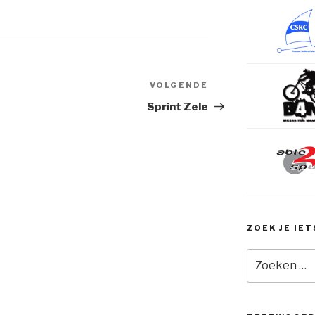
N
VOLGENDE
Volgend
Bericht
Sprint Zele
ZOEK JE IET
Zoeken
naar: