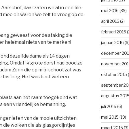
 Aarschot, daar zaten we al in een file.
mei 2016
(39)
oed mee en waren we zelf te vroeg op de
april 2016
(2)
februari 2016
(
o bang geweest voor de staking die
er helemaal niets van te merken!
januari 2016
(9
december 201
stond dezelfde dame als 14 dagen
ging. Omdat ik grote dorst had bood ze
november 201
adam Zenn die op mijn schoot zat was
oktober 2015
(
e tas leeg. Het was best wel een
september 20
augustus 201
n plaats aan het raam toegekend wat
was een vriendelijke bemanning.
juli 2015
(6)
mei 2015
(19)
r genieten van de mooie uitzichten.
 die wolken die als glasgordijntjes
maart 2015
(3)