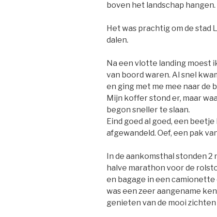
boven het landschap hangen.
Het was prachtig om de stad Li
dalen.
Na een vlotte landing moest ik
van boord waren. Al snel kwa
en ging met me mee naar de 
Mijn koffer stond er, maar wa
begon sneller te slaan.
Eind goed al goed, een beetj
afgewandeld. Oef, een pak van
In de aankomsthal stonden 2 
halve marathon voor de rolsto
en bagage in een camionette 
was een zeer aangename kenn
genieten van de mooi zichten