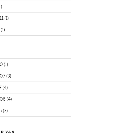
1)
11
(1)
(1)
10
(1)
007
(3)
7
(4)
006
(4)
6
(3)
ER VAN