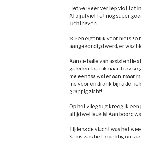
Het verkeer verliep vlot tot in
Al bij al viel het nog super g
luchthaven.
‘k Ben eigenlijk voor niets z
aangekondigd werd, er was hi
Aan de balie van assistentie 
geleden toen ik naar Treviso 
me een tas water aan, maar m
me voor en dronk bijna de hel
grappig zicht!
Op het vliegtuig kreeg ik ee
altijd wel leuk is! Aan boord 
Tijdens de vlucht was het wee
Soms was het prachtig om zien