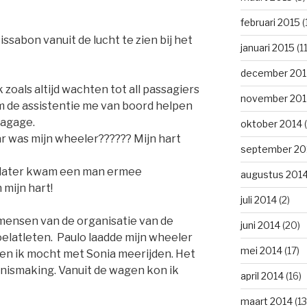
februari 2015
(
ssabon vanuit de lucht te zien bij het
januari 2015
(11
december 201
 zoals altijd wachten tot all passagiers
november 201
m de assistentie me van boord helpen
bagage.
oktober 2014
(
ar was mijn wheeler?????? Mijn hart
september 20
e later kwam een man ermee
augustus 201
 mijn hart!
juli 2014
(2)
mensen van de organisatie van de
juni 2014
(20)
elatleten. Paulo laadde mijn wheeler
mei 2014
(17)
en ik mocht met Sonia meerijden. Het
ismaking. Vanuit de wagen kon ik
april 2014
(16)
maart 2014
(13