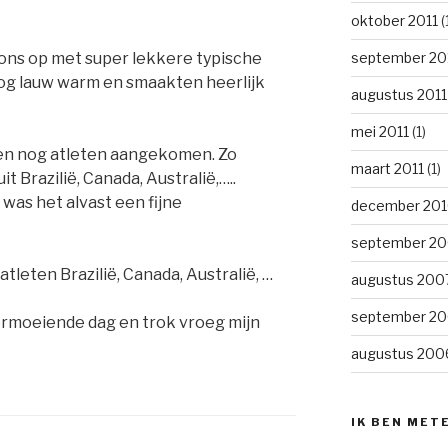
oktober 2011
(
september 20
ons op met super lekkere typische
nog lauw warm en smaakten heerlijk
augustus 2011
mei 2011
(1)
sen nog atleten aangekomen. Zo
maart 2011
(1)
t Brazilië, Canada, Australië,…..
was het alvast een fijne
december 20
september 2
leten Brazilië, Canada, Australië, …
augustus 200
september 2
ermoeiende dag en trok vroeg mijn
augustus 200
IK BEN MET