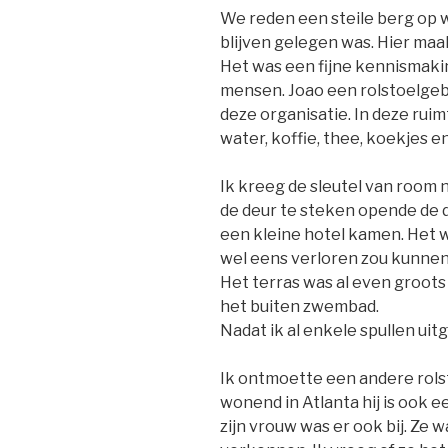
We reden een steile berg op 
blijven gelegen was. Hier maa
Het was een fijne kennismaki
mensen. Joao een rolstoelgebr
deze organisatie. In deze ruim
water, koffie, thee, koekjes en
Ik kreeg de sleutel van room 
de deur te steken opende de d
een kleine hotel kamen. Het 
wel eens verloren zou kunnen 
Het terras was al even groots
het buiten zwembad.
Nadat ik al enkele spullen uit
Ik ontmoette een andere rolst
wonend in Atlanta hij is ook e
zijn vrouw was er ook bij. Ze 