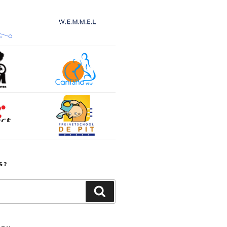
S?
Zoeken