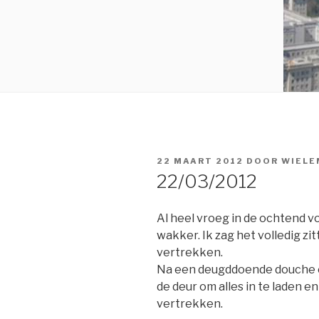
GEPLAATST
22 MAART 2012
DOOR
WIELE
OP
22/03/2012
Al heel vroeg in de ochtend v
wakker. Ik zag het volledig zi
vertrekken.
Na een deugddoende douche en
de deur om alles in te laden 
vertrekken.