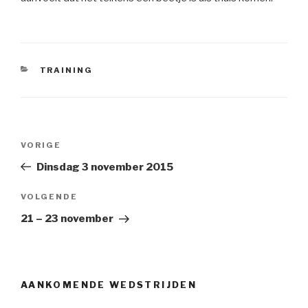
CATEGORIEËN
TRAINING
Bericht
VORIGE
Vorig
navigatie
bericht
Dinsdag 3 november 2015
VOLGENDE
Volgend
Bericht
21 – 23 november
AANKOMENDE WEDSTRIJDEN