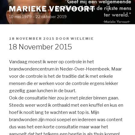
Naar
MARIEKE VERVOORT
de
10 mei 1979 – 22 oktober 2019
inhoud
springen
GEPLAATST
18 NOVEMBER 2015
DOOR
WIELEMIE
OP
18 November 2015
Vandaag moest ik weer op controle in het
brandwondencentrum in Neder-Over-Heembeek. Maar
voor de controle is het de traditie dat ik met enkele
mensen die er werken voor de controle ergens lekker
gezellig gaan lunchen in de buurt.
Ook de consultatie hier zou je met plezier binnen gaan.
Steeds weer word ik onthaald met een knuffel en kus en
hoef ik nooit lang te wachten wat top is. Mijn
brandwonden zijn mooi soepel en iedereen was content
dus was het een korte consultatie maar waar het
aanvoelt dat het telkens een beetje is als thuis komen!