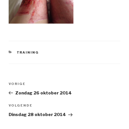
CATEGORIEËN
TRAINING
Bericht
VORIGE
Vorig
navigatie
bericht
Zondag 26 oktober 2014
VOLGENDE
Volgend
Bericht
Dinsdag 28 oktober 2014