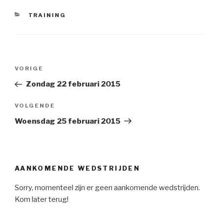
CATEGORIEËN
TRAINING
Bericht
VORIGE
Vorig
navigatie
bericht
Zondag 22 februari 2015
VOLGENDE
Volgend
Bericht
Woensdag 25 februari 2015
AANKOMENDE WEDSTRIJDEN
Sorry, momenteel zijn er geen aankomende wedstrijden.
Kom later terug!