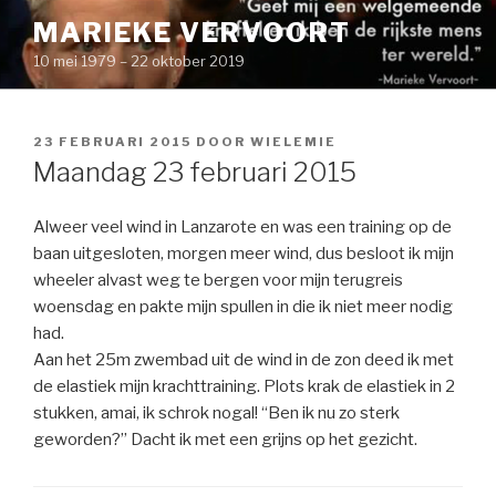
Naar
MARIEKE VERVOORT
de
10 mei 1979 – 22 oktober 2019
inhoud
springen
GEPLAATST
23 FEBRUARI 2015
DOOR
WIELEMIE
OP
Maandag 23 februari 2015
Alweer veel wind in Lanzarote en was een training op de
baan uitgesloten, morgen meer wind, dus besloot ik mijn
wheeler alvast weg te bergen voor mijn terugreis
woensdag en pakte mijn spullen in die ik niet meer nodig
had.
Aan het 25m zwembad uit de wind in de zon deed ik met
de elastiek mijn krachttraining. Plots krak de elastiek in 2
stukken, amai, ik schrok nogal! “Ben ik nu zo sterk
geworden?” Dacht ik met een grijns op het gezicht.