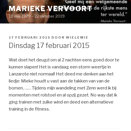
Naar
MARIEKE VERVOORT
de
10 mei 1979 – 22 oktober 2019
inhoud
springen
GEPLAATST
17 FEBRUARI 2015
DOOR
WIELEMIE
OP
Dinsdag 17 februari 2015
Wat doet het deugd om al 2 nachten eens goed door te
kunnen slapen! Het is vandaag een storm weertje in
Lanzarote niet normaal! Het deed me denken aan het
liedje: Mieke houdt u vast aan de takken van van de
bomen, …… Tijdens mijn wandeling met Zenn werd ik bij
momenten met rolstoel en al opzij gezet. No way dat ik
ging trainen met zulke wind en deed een alternatieve
training in de fitness.