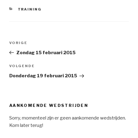
CATEGORIEËN
TRAINING
Bericht
VORIGE
Vorig
navigatie
bericht
Zondag 15 februari 2015
VOLGENDE
Volgend
Bericht
Donderdag 19 februari 2015
AANKOMENDE WEDSTRIJDEN
Sorry, momenteel zijn er geen aankomende wedstrijden.
Kom later terug!