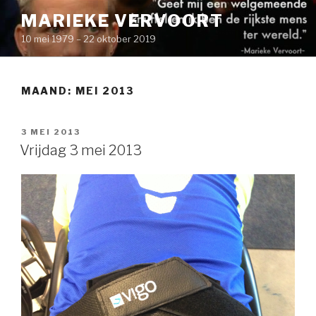
Naar
MARIEKE VERVOORT
de
10 mei 1979 – 22 oktober 2019
inhoud
springen
MAAND: MEI 2013
GEPLAATST
3 MEI 2013
OP
Vrijdag 3 mei 2013