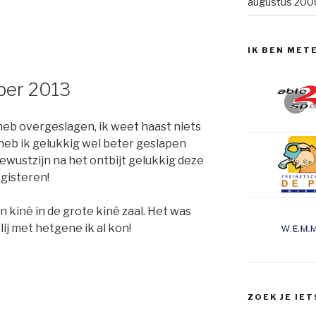
augustus 200
IK BEN MET
ber 2013
 heb overgeslagen, ik weet haast niets
heb ik gelukkig wel beter geslapen
wustzijn na het ontbijt gelukkig deze
 gisteren!
n kiné in de grote kiné zaal. Het was
blij met hetgene ik al kon!
ZOEK JE IET