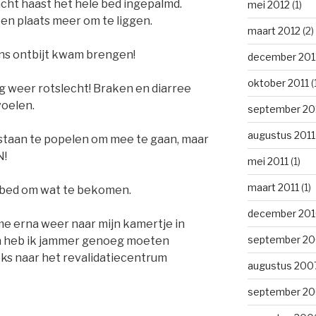
cht haast het hele bed ingepalmd.
mei 2012
(1)
en plaats meer om te liggen.
maart 2012
(2)
ons ontbijt kwam brengen!
december 201
oktober 2011
(
g weer rotslecht! Braken en diarree
voelen.
september 20
augustus 2011
l staan te popelen om mee te gaan, maar
N!
mei 2011
(1)
maart 2011
(1)
p bed om wat te bekomen.
december 20
e erna weer naar mijn kamertje in
september 2
n heb ik jammer genoeg moeten
ks naar het revalidatiecentrum
augustus 200
september 2