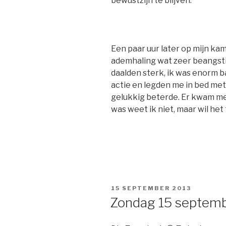
bewustzijn te blijven.
Een paar uur later op mijn ka
ademhaling wat zeer beangsti
daalden sterk, ik was enorm 
actie en legden me in bed me
gelukkig beterde. Er kwam me
was weet ik niet, maar wil he
GEPLAATST
15 SEPTEMBER 2013
OP
Zondag 15 septem