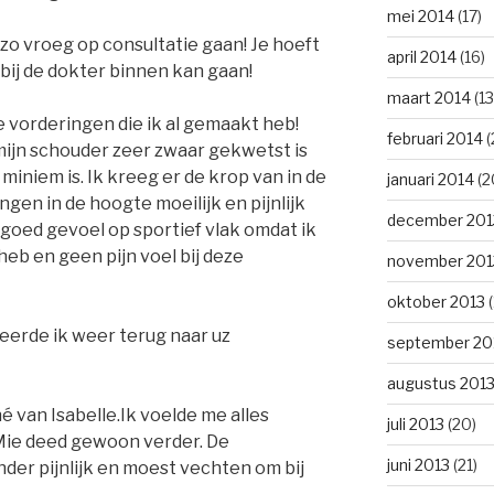
mei 2014
(17)
 zo vroeg op consultatie gaan! Je hoeft
april 2014
(16)
 bij de dokter binnen kan gaan!
maart 2014
(13
e vorderingen die ik al gemaakt heb!
februari 2014
(
mijn schouder zeer zwaar gekwetst is
 miniem is. Ik kreeg er de krop van in de
januari 2014
(2
gen in de hoogte moeilijk en pijnlijk
december 201
 goed gevoel op sportief vlak omdat ik
 heb en geen pijn voel bij deze
november 201
oktober 2013
(
eerde ik weer terug naar uz
september 20
augustus 201
é van Isabelle.Ik voelde me alles
juli 2013
(20)
Mie deed gewoon verder. De
juni 2013
(21)
der pijnlijk en moest vechten om bij