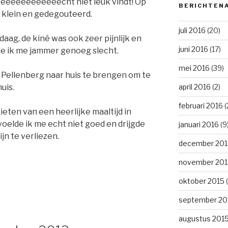
 eeeeeeeeeeeecht niet leuk vindt! Op
BERICHTEN
 klein en gedegouteerd.
juli 2016
(20)
daag, de kiné was ook zeer pijnlijk en
juni 2016
(17)
e ik me jammer genoeg slecht.
mei 2016
(39)
n Pellenberg naar huis te brengen om te
april 2016
(2)
uis.
februari 2016
(
eten van een heerlijke maaltijd in
voelde ik me echt niet goed en drijgde
januari 2016
(9
jn te verliezen.
december 201
november 201
oktober 2015
(
september 20
augustus 201