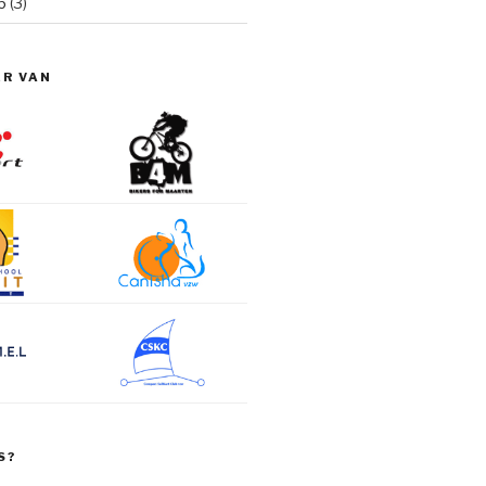
6
(3)
ER VAN
S?