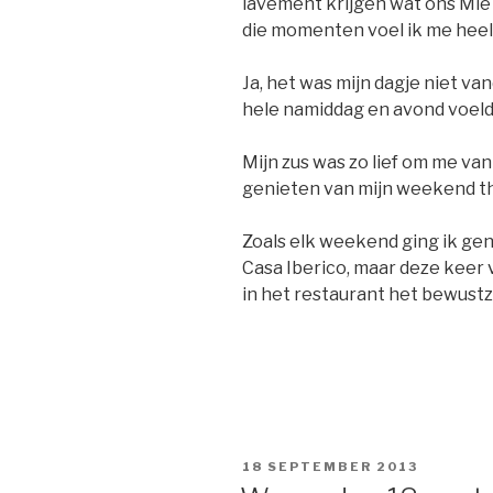
lavement krijgen wat ons Mie
die momenten voel ik me heel
Ja, het was mijn dagje niet van
hele namiddag en avond voeld
Mijn zus was zo lief om me va
genieten van mijn weekend th
Zoals elk weekend ging ik geni
Casa Iberico, maar deze keer 
in het restaurant het bewustzi
GEPLAATST
18 SEPTEMBER 2013
OP