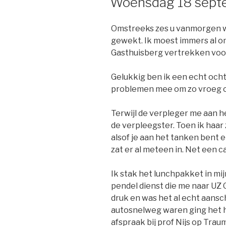
Woensdag 18 sept
Omstreeks zes u vanmorgen w
gewekt. Ik moest immers al o
Gasthuisberg vertrekken voor 
Gelukkig ben ik een echt och
problemen mee om zo vroeg o
Terwijl de verpleger me aan h
de verpleegster. Toen ik haar z
alsof je aan het tanken bent en
zat er al meteen in. Net een 
Ik stak het lunchpakket in mij
pendel dienst die me naar UZ 
druk en was het al echt aansc
autosnelweg waren ging het hee
afspraak bij prof Nijs op Trau