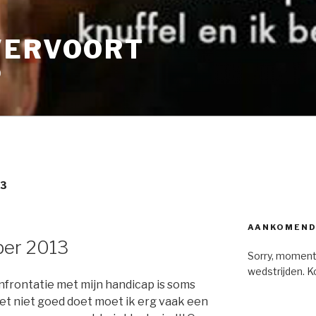
VERVOORT
9
13
AANKOMEND
ber 2013
Sorry, moment
wedstrijden. K
confrontatie met mijn handicap is soms
et niet goed doet moet ik erg vaak een