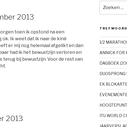
Zoeken
naar:
mber 2013
TREFWOOR
morgen toen ik opstond na een
 ok. Ik weet dat ik naar de kiné
1/2 MARATHO
ft er mij nog helemaal afgelikt en dan
kbaar had ik het bewustzijn verloren en
ANNICK FOR 
terug bij bewustzijn. Voor de rest van
DAGBOEK
(20
ht.
DUOSPRONG 
EK BLOKART
EVENEMENT
HOOGTEPUN
ITU WORLD 
er 2013
JAARVERSLA