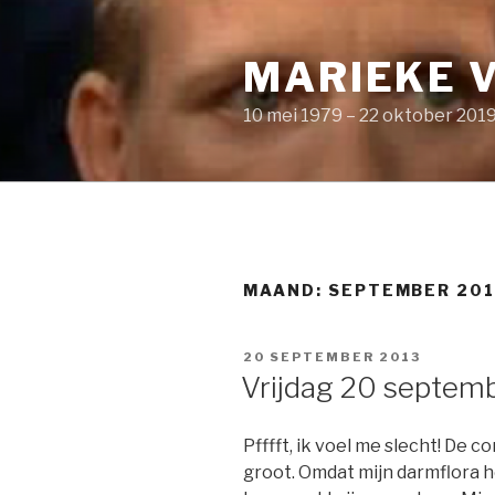
Naar
de
MARIEKE 
inhoud
springen
10 mei 1979 – 22 oktober 201
MAAND: SEPTEMBER 20
GEPLAATST
20 SEPTEMBER 2013
OP
Vrijdag 20 septem
Pfffft, ik voel me slecht! De 
groot. Omdat mijn darmflora h