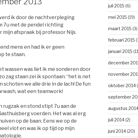
ember 2013
juli 2015
(6)
mei 2015
(19)
erd ik door de nachtverpleging
m 7u met de pendel richting
maart 2015
(3)
mijn afspraak bij professor Nijs.
februari 2015
(
tend mens en had ik er geen
januari 2015
(11
p te staan.
december 201
et wassen was liet ik me sonderen door
november 201
o zag staan zei ik spontaan: “het is net
 schoten we alle drie in de lach! De fun
oktober 2014
(
carwash, wat een teamwork!
september 20
n rugzak en stond stipt 7u aan de
augustus 201
Gasthuisberg voerden. Het was al erg
juli 2014
(2)
huiven op de baan. Eens we op de
l vlot en was ik op tijd op mijn
juni 2014
(20)
matologie.