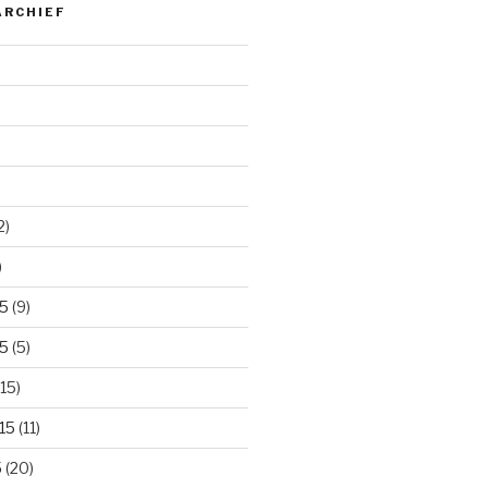
ARCHIEF
2)
)
5
(9)
5
(5)
15)
15
(11)
5
(20)