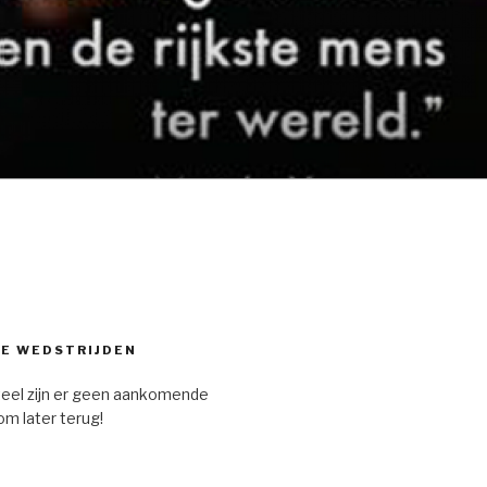
E WEDSTRIJDEN
eel zijn er geen aankomende
om later terug!