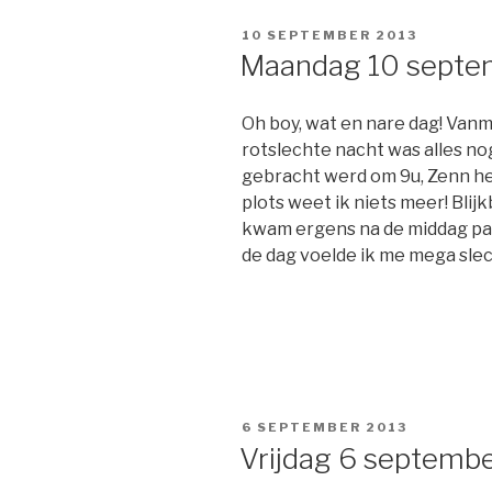
GEPLAATST
10 SEPTEMBER 2013
OP
Maandag 10 septe
Oh boy, wat en nare dag! Van
rotslechte nacht was alles nog
gebracht werd om 9u, Zenn hee
plots weet ik niets meer! Blij
kwam ergens na de middag pas 
de dag voelde ik me mega slec
GEPLAATST
6 SEPTEMBER 2013
OP
Vrijdag 6 septemb